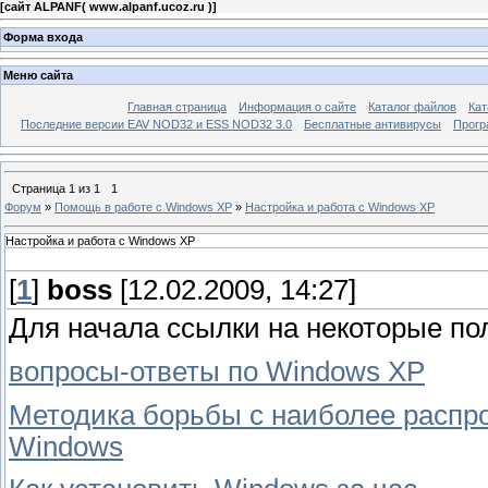
[
сайт ALPANF( www.alpanf.ucoz.ru )
]
Форма входа
Меню сайта
Главная страница
Информация о сайте
Каталог файлов
Кат
Последние версии EAV NOD32 и ESS NOD32 3.0
Бесплатные антивирусы
Прогр
Страница
1
из
1
1
Форум
»
Помощь в работе с Windows XP
»
Настройка и работа с Windows ХР
Настройка и работа с Windows ХР
[
1
]
boss
[12.02.2009, 14:27]
Для начала ссылки на некоторые по
вопросы-ответы по Windows XP
Методика борьбы с наиболее расп
Windows