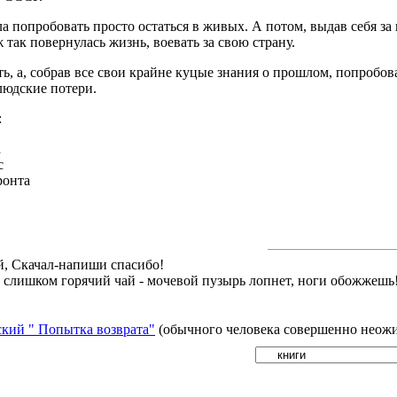
ла попробовать просто остаться в живых. А потом, выдав себя за
 так повернулась жизнь, воевать за свою страну.
ть, а, собрав все свои крайне куцые знания о прошлом, попробов
людские потери.
:
а
с
ронта
й, Скачал-напиши спасибо!
й слишком горячий чай - мочевой пузырь лопнет, ноги обожжешь
кий " Попытка возврата"
(обычного человека совершенно неожид