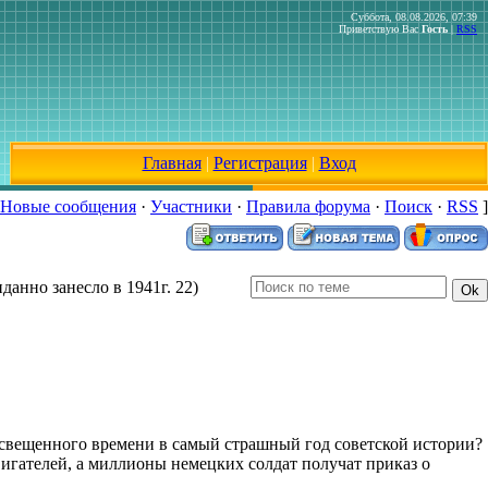
Суббота, 08.08.2026, 07:39
Приветствую Вас
Гость
|
RSS
Главная
|
Регистрация
|
Вход
Новые сообщения
·
Участники
·
Правила форума
·
Поиск
·
RSS
]
анно занесло в 1941г. 22)
освещенного времени в самый страшный год советской истории?
двигателей, а миллионы немецких солдат получат приказ о