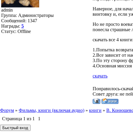
Наверное, для нача
admin
винтовку и, если уж
Группа: Администраторы
Сообщений:
1347
Но не просто воева
Награды:
5
понесла страшные 
Статус:
Offline
скачать все 4 книги
1.Попытка возврат
2.Все зависит от на
3.По эту сторону ф
4.Основная миссия
скачать
Понравилось-скача
Совет друга: не пе
Форум
»
Фильмы, книги (включая аудио)
»
книги
»
В. Конюшевс
Страница
1
из
1
1