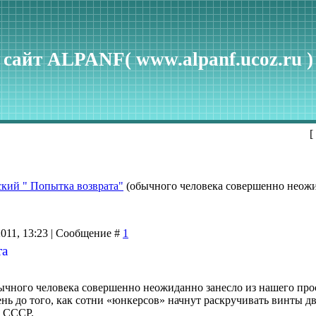
сайт ALPANF( www.alpanf.ucoz.ru )
[
кий " Попытка возврата"
(обычного человека совершенно неожид
2011, 13:23 | Сообщение #
1
та
бычного человека совершенно неожиданно занесло из нашего пр
день до того, как сотни «юнкерсов» начнут раскручивать винты 
с СССР.