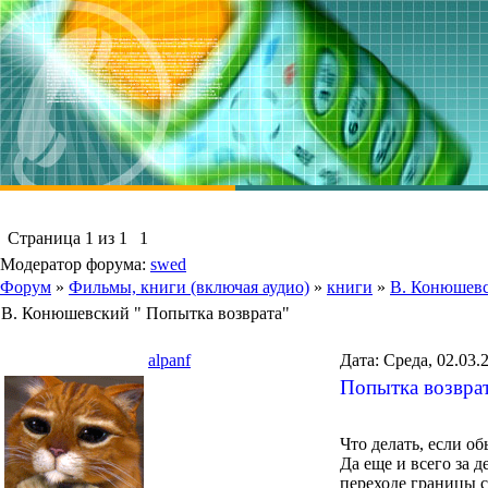
Страница
1
из
1
1
Модератор форума:
swed
Форум
»
Фильмы, книги (включая аудио)
»
книги
»
В. Конюшевс
В. Конюшевский " Попытка возврата"
alpanf
Дата: Среда, 02.03.
Попытка возвра
Что делать, если о
Да еще и всего за 
переходе границы 