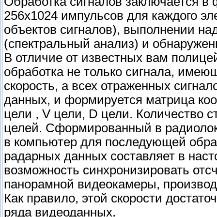
Обработка сигналов заключается в 
256x1024 импульсов для каждого эле
объектов сигналов), выполнении на
(спектральный анализ) и обнаружени
В отличие от известных вам полице
обработка не только сигнала, име
скорость, а всех отраженных сигнал
данных, и формируется матрица ко
цели , V цели, D цели. Количество с
целей. Сформированный в радиолок
в компьютер для последующей обра
радарных данных составляет в насто
возможность синхронизировать отсч
панорамной видеокамеры, производя
Как правило, этой скорости достато
ряда видеоданных.