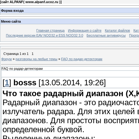
[
сайт ALPANF( www.alpanf.ucoz.ru )
]
Форма входа
Меню сайта
Главная страница
Информация о сайте
Каталог файлов
Кат
Последние версии EAV NOD32 и ESS NOD32 3.0
Бесплатные антивирусы
Прогр
Страница
1
из
1
1
Форум
»
разговоры на любые темы
»
FAQ по радар-детекторам
FAQ по радар-детекторам
[
1
]
bosss
[13.05.2014, 19:26]
Что такое радарный диапазон (Х,К,
Радарный диапазон - это радиочаст
излучатель радара. Для этих целей
диапазонов. Для простоты восприят
определенной буквой.
Выделенные диапазоны: