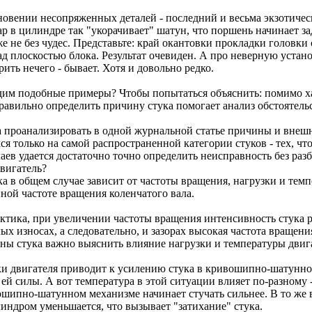
овении несопряженных деталей - последний и весьма экзотическ
р в цилиндре так "укорачивает" шатун, что поршень начинает за
е не без чудес. Представьте: край окантовки прокладки головки 
д плоскостью блока. Результат очевиден. А про неверную устано
ить нечего - бывает. Хотя и довольно редко.
дим подобные примеры? Чтобы попытаться объяснить: помимо хар
равильно определить причину стука помогает анализ обстоятель
 а проанализировать в одной журнальной статье причины и внешн
я только на самой распространенной категории стуков - тех, чт
аев удается достаточно точно определить неисправность без разб
двигатель?
а в общем случае зависит от частоты вращения, нагрузки и тем
вной частоте вращения коленчатого вала.
ктика, при увеличении частоты вращения интенсивность стука р
х износах, а следовательно, и зазорах высокая частота вращени
ны стука важно выяснить влияние нагрузки и температуры двиг
и двигателя приводит к усилению стука в кривошипно-шатунном 
й силы. А вот температура в этой ситуации влияет по-разному - 
шипно-шатунном механизме начинает стучать сильнее. В то же в
индром уменьшается, что вызывает "затихание" стука.