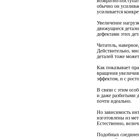
возвратно-поступат
обычно он усиливае
усиливается конкре
Увеличение нагрузк
движущиеся детали
дефектами этих дет
Читатель, наверное
Действительно, мно
деталей тоже может
Как показывает пра
вращения увеличив
эффектом, и с рост
В связи с этим осо
и даже разбитыми д
почти идеально.
Но зависимость инт
изготовлены из ме
Естественно, велич
Подобных соединени