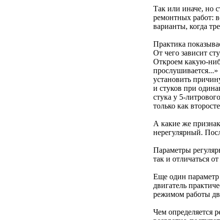
Так или иначе, но 
ремонтных работ: в
варианты, когда тре
Практика показывае
От чего зависит ст
Откроем какую-нибу
прослушивается...»
установить причин
и стуков при один
стука у 5-литровог
только как второст
А какие же признак
нерегулярный. Посл
Параметры регулярн
так и отличаться о
Еще один параметр 
двигатель практиче
режимом работы дв
Чем определяется р