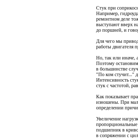
Стук при соприкосн
Например, гидроуда
ремонтном деле тож
выступают вверх на
до поршней, и говор
Для чего мы приво
работы двигателя п
Но, так или иначе,
Поэтому остановимс
в большинстве случ
"По ком стучит..." 
Интенсивность стук
стук с частотой, ра
Как показывает пра
изношены. При малы
определении причи
Увеличение нагрузк
пропорциональные е
подшипник в криво
в сопряжении с цил