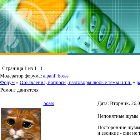
Страница
1
из
1
1
Модератор форума:
alpanf
,
bosss
Форум
»
Объявления, вопросы, разговоры любые темы и т.п.
»
р
Ремонт двигателя
bosss
Дата: Вторник, 26.
Непонятные шумы и
Посторонние шумы 
и звонкие - они не