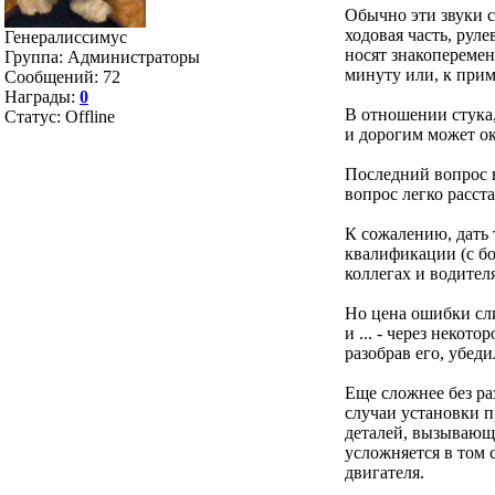
Обычно эти звуки с
ходовая часть, рул
Генералиссимус
носят знакоперемен
Группа: Администраторы
минуту или, к прим
Сообщений:
72
Награды:
0
В отношении стука,
Статус:
Offline
и дорогим может ок
Последний вопрос в
вопрос легко расст
К сожалению, дать 
квалификации (с б
коллегах и водител
Но цена ошибки сли
и ... - через неко
разобрав его, убеди
Еще сложнее без ра
случаи установки п
деталей, вызывающи
усложняется в том 
двигателя.