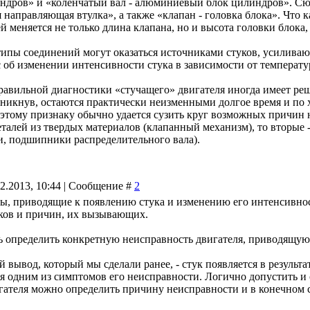
индров» и «коленчатый вал - алюминиевый блок цилиндров». Сюд
я направляющая втулка», а также «клапан - головка блока». Что 
й меняется не только длина клапана, но и высота головки блока
типы соединений могут оказаться источниками стуков, усиливаю
 об изменении интенсивности стука в зависимости от температ
равильной диагностики «стучащего» двигателя иногда имеет реш
зникнув, остаются практически неизменными долгое время и по х
этому признаку обычно удается сузить круг возможных причин н
талей из твердых материалов (клапанный механизм), то вторые -
, подшипники распределительного вала).
02.2013, 10:44 | Сообщение #
2
ры, приводящие к появлению стука и изменению его интенсивно
ков и причин, их вызывающих.
ть определить конкретную неисправность двигателя, приводящую
вывод, который мы сделали ранее, - стук появляется в результ
ся одним из симптомов его неисправности. Логично допустить и 
ателя можно определить причину неисправности и в конечном с