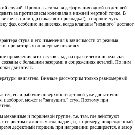
ий случай. Причина - сильная деформация одной из деталей.
девать за противовесы коленвала в нижней мертвой точке. В
свисает в цилиндр (такая вот прокладка!), а поршни чуть
вку фаз, особенно на дизелях, когда клапаны "немного" достают
актера стука и его изменения в зависимости от режима
ств, при которых он впервые появился.
ие проявления всех стуков - задача практически нереальная.
о связаны с большими зазорами в сопряжениях деталей. По ним
орки двигателя.
пературы двигателя. Вначале рассмотрим только равномерный
астет, если рабочие поверхности деталей уже достаточно
я, наоборот, может и "заглушить" стук. Поэтому при
ателя.
механизме и поршневой группе, т.е. там, где действуют
с ее ростом вязкость масла падает, и, к примеру, поврежденный
ремя дефектный поршень при нагревании расширяется, а зазор