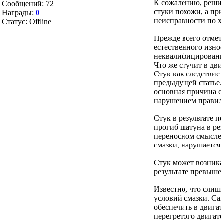
К сожалению, решит
Сообщений:
72
стуки похожи, а пр
Награды:
0
неисправности по х
Статус:
Offline
Прежде всего отмет
естественного изно
неквалифицированно
Что же стучит в дв
Стук как следствие
предыдущей статье.
основная причина с
нарушением правил 
Стук в результате п
прогиб шатуна в ре
переносном смысле)
смазки, нарушается
Стук может возника
результате превыш
Известно, что сли
условий смазки. Са
обеспечить в двига
перегретого двигат