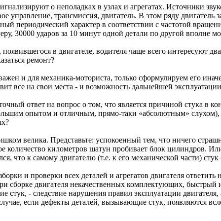
игнализируют о неполадках в узлах и агрегатах. Источники звук
евое управление, трансмиссия, двигатель. В этом ряду двигатель 
ный периодический характер в соответствии с частотой вращения
еру, 30000 ударов за 10 минут одной детали по другой вполне м
 появившегося в двигателе, водителя чаще всего интересуют два
азаться ремонт?
ажен и для механика-моториста, только сформулируем его иначе
авит все на свои места - и возможность дальнейшей эксплуатаци
точный ответ на вопрос о том, что является причиной стука в к
ольшим опытом и отличным, прямо-таки «абсолютным» слухом), 
ях?
шком велика. Представьте: успокоенный тем, что ничего страшн
торое количество километров шатун пробивает блок цилиндров. И
лся, что к самому двигателю (т.е. к его механической части) сту
зборки и проверки всех деталей и агрегатов двигателя ответить
ри сборке двигателя некачественных комплектующих, быстрый и
е стук, - следствие нарушения правил эксплуатации двигателя, 
случае, если дефекты деталей, вызывающие стук, появляются вс