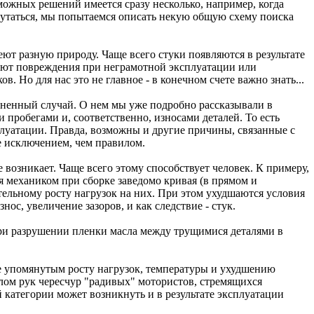
озможных решений имеется сразу несколько, например, когда
путаться, мы попытаемся описать некую общую схему поиска
ют разную природу. Чаще всего стуки появляются в результате
чают повреждения при неграмотной эксплуатации или
 Но для нас это не главное - в конечном счете важно знать...
аненный случай. О нем мы уже подробно рассказывали в
 пробегами и, соответственно, износами деталей. То есть
плуатации. Правда, возможны и другие причины, связанные с
ее исключением, чем правилом.
е возникает. Чаще всего этому способствует человек. К примеру,
я механиком при сборке заведомо кривая (в прямом и
тельному росту нагрузок на них. При этом ухудшаются условия
ос, увеличение зазоров, и как следствие - стук.
при разрушении пленки масла между трущимися деталями в
е упомянутым росту нагрузок, температуры и ухудшению
елом рук чересчур "радивых" мотористов, стремящихся
 категории может возникнуть и в результате эксплуатации