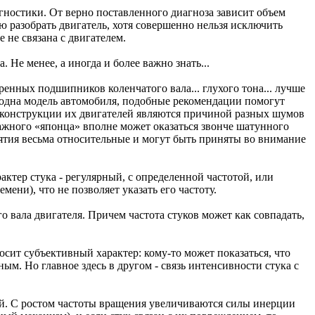
агностики. От верно поставленного диагноза зависит объем
ю разобрать двигатель, хотя совершенно нельзя исключить
е не связана с двигателем.
 Не менее, а иногда и более важно знать...
енных подшипников коленчатого вала... глухого тона... лучше
ко одна модель автомобиля, подобные рекомендации помогут
и конструкции их двигателей являются причиной разных шумов
ажного «японца» вполне может оказаться звонче шатунного
нятия весьма относительные и могут быть приняты во внимание
ктер стука - регулярный, с определенной частотой, или
ени), что не позволяет указать его частоту.
о вала двигателя. Причем частота стуков может как совпадать,
осит субъективный характер: кому-то может показаться, что
ым. Но главное здесь в другом - связь интенсивности стука с
кой. С ростом частоты вращения увеличиваются силы инерции