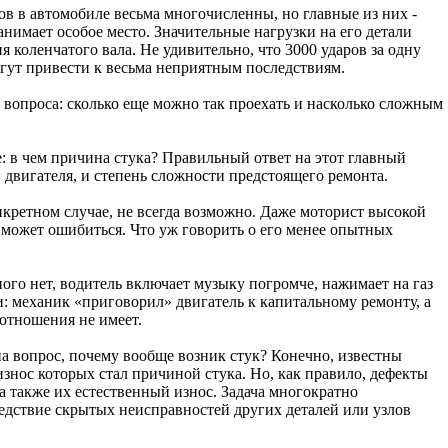
ов в автомобиле весьма многочисленны, но главные из них -
занимает особое место. Значительные нагрузки на его детали
 коленчатого вала. Не удивительно, что 3000 ударов за одну
огут привести к весьма неприятным последствиям.
 вопроса: сколько еще можно так проехать и насколько сложным
: в чем причина стука? Правильный ответ на этот главный
и двигателя, и степень сложности предстоящего ремонта.
онкретном случае, не всегда возможно. Даже моторист высокой
может ошибиться. Что уж говорить о его менее опытных
ого нет, водитель включает музыку погромче, нажимает на газ
ли: механик «приговорил» двигатель к капитальному ремонту, а
к отношения не имеет.
 на вопрос, почему вообще возник стук? Конечно, известны
знос которых стал причиной стука. Но, как правило, дефекты
а также их естественный износ. Задача многократно
ледствие скрытых неисправностей других деталей или узлов