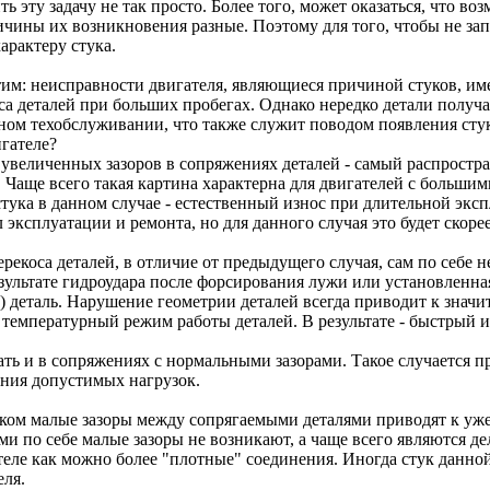
ь эту задачу не так просто. Более того, может оказаться, что в
ичины их возникновения разные. Поэтому для того, чтобы не за
арактеру стука.
им: неисправности двигателя, являющиеся причиной стуков, име
са деталей при больших пробегах. Однако нередко детали полу
м техобслуживании, что также служит поводом появления стуков.
игателе?
 увеличенных зазоров в сопряжениях деталей - самый распростр
 Чаще всего такая картина характерна для двигателей с большими
тука в данном случае - естественный износ при длительной экс
эксплуатации и ремонта, но для данного случая это будет скор
ерекоса деталей, в отличие от предыдущего случая, сам по себе н
зультате гидроудара после форсирования лужи или установленна
 деталь. Нарушение геометрии деталей всегда приводит к значи
 температурный режим работы деталей. В результате - быстрый изн
ть и в сопряжениях с нормальными зазорами. Такое случается 
ения допустимых нагрузок.
шком малые зазоры между сопрягаемыми деталями приводят к уж
ми по себе малые зазоры не возникают, а чаще всего являются д
теле как можно более "плотные" соединения. Иногда стук данной
еля.