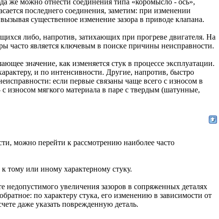
а же можно отнести соединения типа «коромысло - ось»,
касается последнего соединения, заметим: при изменении
, вызывая существенное изменение зазора в приводе клапана.
щихся либо, напротив, затихающих при прогреве двигателя. На
уры часто является ключевым в поиске причины неисправности.
ающее значение, как изменяется стук в процессе эксплуатации.
арактеру, и по интенсивности. Другие, напротив, быстро
еисправности: если первые связаны чаще всего с износом в
 с износом мягкого материала в паре с твердым (шатунные,
сти, можно перейти к рассмотрению наиболее часто
 к тому или иному характерному стуку.
ате недопустимого увеличения зазоров в сопряженных деталях
обратное: по характеру стука, его изменению в зависимости от
чете даже указать поврежденную деталь.