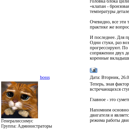
головка блока цил
«клапан - бронзова
температуры детале
Очевидно, все эти 
практике же вопрос
И последнее. Для п
Одни стуки, раз во
прогрессируют. По 
сопряжении двух де
коренные вкладыши
bosss
Дата: Вторник, 26.
Теперь, зная факто
встречающихся сту
Главное - это суме
Напомним основной 
двигателя и являет
режима работы двиг
Генералиссимус
Группа: Администраторы