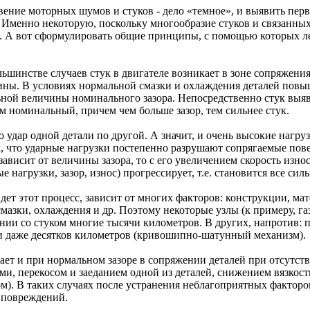
ение моторных шумов и стуков - дело «темное», и выявить пер
 Именно некоторую, поскольку многообразие стуков и связанных 
. А вот сформулировать общие принципы, с помощью которых ле
шинстве случаев стук в двигателе возникает в зоне сопряжени
ны. В условиях нормальной смазки и охлаждения деталей повыш
ой величины номинального зазора. Непосредственно стук выявля
 номинальный, причем чем больше зазор, тем сильнее стук.
то удар одной детали по другой. А значит, и очень высокие нагру
, что ударные нагрузки постепенно разрушают сопрягаемые пове
 зависит от величины зазора, то с его увеличением скорость изно
ые нагрузки, зазор, износ) прогрессирует, т.е. становится все сил
дет этот процесс, зависит от многих факторов: конструкции, ма
смазки, охлаждения и др. Поэтому некоторые узлы (к примеру, г
ии со стуком многие тысячи километров. В других, напротив: п
ли даже десятков километров (кривошипно-шатунный механизм).
ает и при нормальном зазоре в сопряжении деталей при отсутств
и, перекосом и заеданием одной из деталей, снижением вязкост
м). В таких случаях после устранения неблагоприятных факторов
 повреждений.