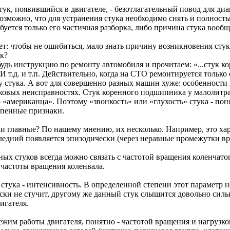
стук, появившийся в двигателе, - безотлагательный повод для ди
озможно, что для устранения стука необходимо снять и полность
буется только его частичная разборка, либо причина стука вообщ
т: чтобы не ошибиться, мало знать причину возникновения стука.
ук?
дь инструкцию по ремонту автомобиля и прочитаем: «...стук кор
 И т.д. и т.п. Действительно, когда на СТО ремонтируется толь
у стука. А вот для совершенно разных машин хуже: особенност
аковых неисправностях. Стук коренного подшипника у малолитр
о «американца». Поэтому «звонкость» или «глухость» стука - по
епенные признаки.
и главные? По нашему мнению, их несколько. Например, это хара
едний появляется эпизодически (через неравные промежутки врем
ых стуков всегда можно связать с частотой вращения коленчатог
т частоты вращения коленвала.
стука - интенсивность. В определенной степени этот параметр н
ски не стучит, другому же данный стук слышится довольно сильн
игателя.
ежим работы двигателя, понятно - частотой вращения и нагруз