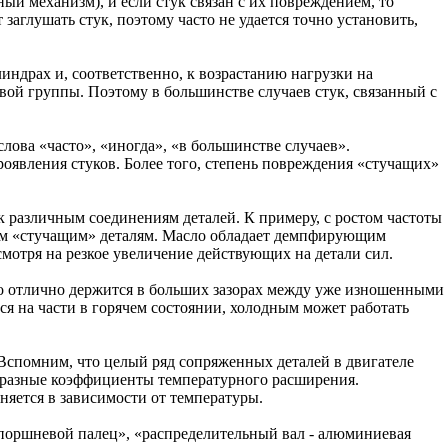
й механизм), и если стук связан с их повреждением, то
аглушать стук, поэтому часто не удается точно установить,
линдрах и, соответственно, к возрастанию нагрузки на
ой группы. Поэтому в большинстве случаев стук, связанный с
слова «часто», «иногда», «в большинстве случаев».
оявления стуков. Более того, степень повреждения «стучащих»
к различным соединениям деталей. К примеру, с ростом частоты
ным «стучащим» деталям. Масло обладает демпфирующим
смотря на резкое увеличение действующих на детали сил.
асло отлично держится в больших зазорах между уже изношенными
ся на части в горячем состоянии, холодным может работать
. Вспомним, что целый ряд сопряженных деталей в двигателе
х разные коэффициенты температурного расширения.
няется в зависимости от температуры.
 поршневой палец», «распределительный вал - алюминиевая