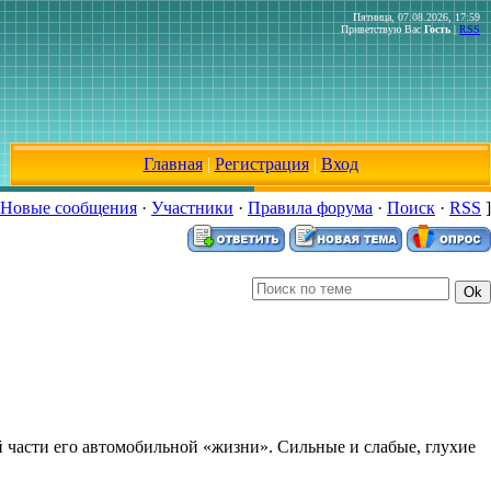
Пятница, 07.08.2026, 17:59
Приветствую Вас
Гость
|
RSS
Главная
|
Регистрация
|
Вход
Новые сообщения
·
Участники
·
Правила форума
·
Поиск
·
RSS
]
части его автомобильной «жизни». Сильные и слабые, глухие