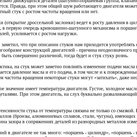
ельно движущихся деталей (шатунно-поршневая группа, клапанны
тся. Правда, при этом общий шум работающего двигателя может з
тный стук с ростом частоты вращения или нет.
и (открытие дроссельной заслонки) ведет к росту давления в ци
, в первую очередь кривошипно-шатунного механизма и поршнев
алей, усиливается с ростом нагрузки.
, заметил, что при описании стуков нам приходится употреблять 
гообразие конструкций двигателей - причина неоднозначного пр
 быть совершенно различной, тогда будет и стук стуку рознь.
ктика, на стук может заметно повлиять изменение подачи масла 
ается давление масла и его подача, в том числе и к поврежден
ом частоты вращения некоторые стуки могут «затихать», даже не
бое значение имеет температура двигателя. Густое, холодное м
еталями. При этом двигатель, на слух буквально разваливающий
енсивности стука от температуры связана не только со смазкой
таллов (бронзы, алюминиевых сплавов, стали, чугуна), имеющи
ина зазора в сопряжениях деталей из разнородных металлов изме
й в двигателе не так много: «поршень - цилиндр», «поршень -