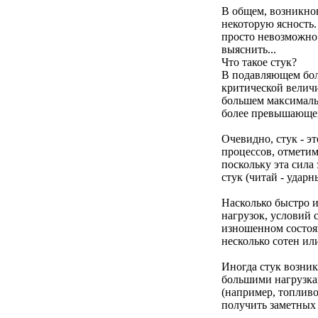
В общем, возникнов
некоторую ясность.
просто невозможно
выяснить...
Что такое стук?
В подавляющем боль
критической величи
большем максимальн
более превышающем
Очевидно, стук - э
процессов, отметим
поскольку эта сила
стук (читай - ударн
Насколько быстро и
нагрузок, условий 
изношенном состоян
несколько сотен и
Иногда стук возник
большими нагрузкам
(например, топливо
получить заметных