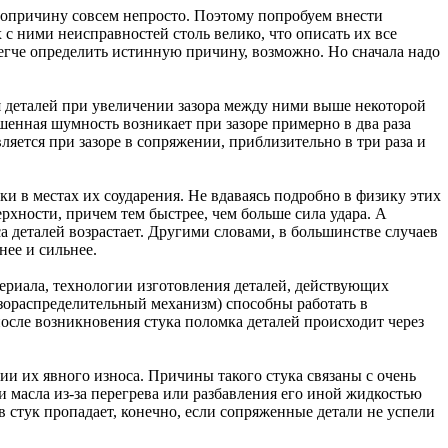
вопричину совсем непросто. Поэтому попробуем внести
с ними неисправностей столь велико, что описать их все
гче определить истинную причину, возможно. Но сначала надо
я деталей при увеличении зазора между ними выше некоторой
енная шумность возникает при зазоре примерно в два раза
ется при зазоре в сопряжении, приблизительно в три раза и
зки в местах их соударения. Не вдаваясь подробно в физику этих
рхности, причем тем быстрее, чем больше сила удара. А
са деталей возрастает. Другими словами, в большинстве случаев
ьнее и сильнее.
териала, технологии изготовления деталей, действующих
азораспределительный механизм) способны работать в
осле возникновения стука поломка деталей происходит через
ии их явного износа. Причины такого стука связаны с очень
и масла из-за перегрева или разбавления его иной жидкостью
 стук пропадает, конечно, если сопряженные детали не успели