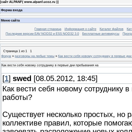
[
сайт ALPANF( www.alpanf.ucoz.ru )
]
Форма входа
Меню сайта
Главная страница
Информация о сайте
Каталог файлов
Кат
Последние версии EAV NOD32 и ESS NOD32 3.0
Бесплатные антивирусы
Прогр
Страница
1
из
1
1
Форум
»
разговоры на любые темы
»
Как вести себя новому сотруднику в первые дни
Как вести себя новому сотруднику в первые дни пребывания на
[
1
]
swed
[08.05.2012, 18:45]
Как вести себя новому сотруднику 
работы?
Существует несколько простых, но 
коллективе правил, которые помога
завоевать расположение новых колл