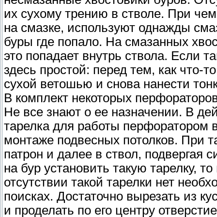
их сухому трению в стволе. При чем
на смазке, используют однажды смаз
буры где попало. На смазанных хво
это попадает внутрь ствола. Если т
здесь простой: перед тем, как что-
сухой ветошью и снова нанести тон
В комплект некоторых перфораторов
Не все знают о ее назначении. В де
тарелка для работы перфоратором в
монтаже подвесных потолков. При т
патрон и далее в ствол, подвергая 
на бур установить такую тарелку, т
отсутствии такой тарелки нет необх
поисках. Достаточно вырезать из ку
и проделать по его центру отверсти