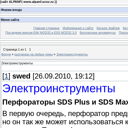
[
сайт ALPANF( www.alpanf.ucoz.ru )
]
Форма входа
Меню сайта
Главная страница
Информация о сайте
Каталог файлов
Кат
Последние версии EAV NOD32 и ESS NOD32 3.0
Бесплатные антивирусы
Прогр
Страница
1
из
1
1
Форум
»
разговоры на любые темы
»
Электроинструменты
Электроинструменты
[
1
]
swed
[26.09.2010, 19:12]
Электроинструменты
Перфораторы SDS Plus и SDS Ma
В первую очередь, перфоратор предн
но он так же может использоваться