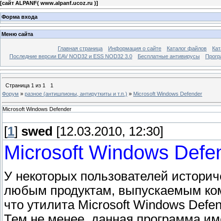
[
сайт ALPANF( www.alpanf.ucoz.ru )
]
Форма входа
Меню сайта
Главная страница
Информация о сайте
Каталог файлов
Кат
Последние версии EAV NOD32 и ESS NOD32 3.0
Бесплатные антивирусы
Прогр
Страница
1
из
1
1
Форум
»
разное (антишпионы, антируткиты и т.п.)
»
Microsoft Windows Defender
Microsoft Windows Defender
[
1
]
swed
[12.03.2010, 12:30]
Microsoft Windows Defe
У некоторых пользователей историч
любым продуктам, выпускаемым комп
что утилита Microsoft Windows Defe
Тем не менее, данная программа им