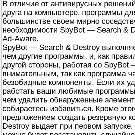
В отличие от антивирусных решений
друга на компьютере, программы д
большинстве своем мирно соседству
необходимости SpyBot — Search & D
Ad-Aware.
SpyBot — Search & Destroy выполняе
чем другие программы, и, как прави
другой стороны, работая со SpyBot 
внимательным, так как программа ч
безобидные компоненты. Если их уда
работать ваши любимые программы, 
чем удалить обнаруженные элементы
собираетесь избавиться. Кроме этог
предложением создать резервную ко
Destroy выдает при первом запуске.
можно будет восстановить случайн