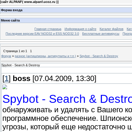
[
сайт ALPANF( www.alpanf.ucoz.ru )
]
Форма входа
Меню сайта
Главная страница
Информация о сайте
Каталог файлов
Кат
Последние версии EAV NOD32 и ESS NOD32 3.0
Бесплатные антивирусы
Прогр
Страница
1
из
1
1
Форум
»
разное (антишпионы, антируткиты и т.п.)
»
Spybot - Search & Destroy
Spybot - Search & Destroy
[
1
]
boss
[07.04.2009, 13:30]
Spybot - Search & Destr
обнаруживать и удалять с Вашего к
программное обеспечение. Шпионско
угрозы, который еще недостаточно