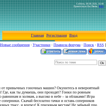
Суббота, 08.08.2026, 16:40
Приветствую Вас
Гость
|
RSS
Главная
|
Регистрация
|
Вход
Новые сообщения
·
Участники
·
Правила форума
·
Поиск
·
RSS
]
тал от привычных гоночных машин? Окунитесь в невероятный
! Где, как ты думаешь, они проходят? Гонки по ровным
 равнинам и холмам, а высоко в небе – за облаками! Игра
 соперники. Скачай бесплатно тачки и оставь соперников
азных трасс, и вперед! К призовым местам! Не забывай про