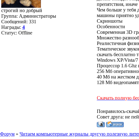
препятствия, иначе
Чем больше у тебя 
строгий но добрый
машины приятно уд
Группа: Администраторы
Скриншоты
Сообщений:
331
Особенности
Награды:
4
Современная 3D гр
Статус:
Offline
Множество разнооб
Реалистичная физи
Тематическое звук
скачать бесплатно
Windows XP/Vista/7
Процессор 1.6 Ghz
256 Мб оперативно
40 Мб на жестком д
128 Мб видеопамят
Скачать полную бе
Понравилось-скача
Совет друга: не пе
Форум
»
Читаем компьютерные журналы другую полезную лите