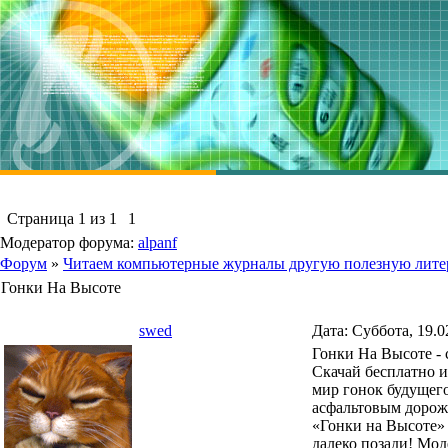
Страница
1
из
1
1
Модератор форума:
alpanf
Форум
»
Читаем компьютерные журналы другую полезную лите
Гонки На Высоте
swed
Дата: Суббота, 19.0
Гонки На Высоте - 
Скачай бесплатно и
мир гонок будущего
асфальтовым дорожк
«Гонки на Высоте» 
далеко позади! Мод