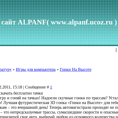
сайт ALPANF( www.alpanf.ucoz.ru )
[
ратуру
»
Игры для компьютера
»
Гонки На Высоте
2.2011, 15:18 | Сообщение #
1
скачать бесплатно тачки
гру и гоняй на тачках! Надоели скучные гонки по трассам? Ус
! Лучшая футуристическая 3D гонка «Гонки на Высоте» для тебя
ам – это вчерашний день! Теперь автомагистрали проходят не по
– это непредсказуемые трассы, сумасшедшие скорости и опасные
ернизируй свое авто, выбирай любую из огромного количества р