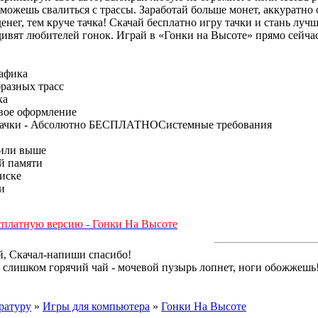
 можешь свалиться с трассы. Заработай больше монет, аккуратно
денег, тем круче тачка! Скачай бесплатно игру тачки и стань лу
ивят любителей гонок. Играй в «Гонки на Высоте» прямо сейча
афика
разных трасс
ка
овое оформление
 тачки - Абсолютно БЕСПЛАТНОСистемные требования
 или выше
й памяти
иске
и
сплатную версию - Гонки На Высоте
й, Скачал-напиши спасибо!
й слишком горячий чай - мочевой пузырь лопнет, ноги обожжешь
ратуру
»
Игры для компьютера
»
Гонки На Высоте