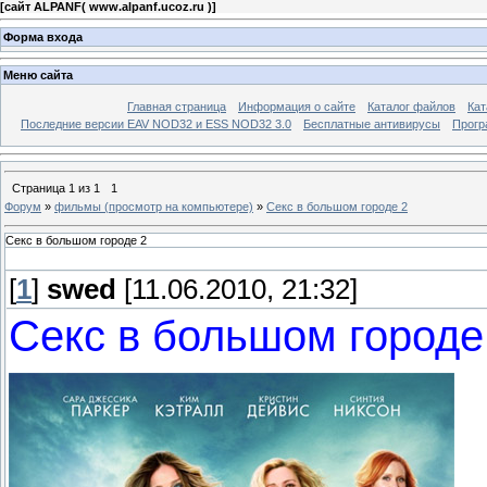
[
сайт ALPANF( www.alpanf.ucoz.ru )
]
Форма входа
Меню сайта
Главная страница
Информация о сайте
Каталог файлов
Кат
Последние версии EAV NOD32 и ESS NOD32 3.0
Бесплатные антивирусы
Прогр
Страница
1
из
1
1
Форум
»
фильмы (просмотр на компьютере)
»
Секс в большом городе 2
Секс в большом городе 2
[
1
]
swed
[11.06.2010, 21:32]
Секс в большом городе 2