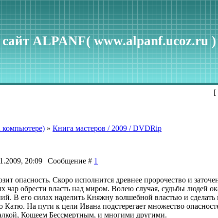
сайт ALPANF( www.alpanf.ucoz.ru )
[
 компьютере)
»
Книга мастеров / 2009 / DVDRip
1.2009, 20:09 | Сообщение #
1
зит опасность. Скоро исполнится древнее пророчество и заточе
 чар обрести власть над миром. Волею случая, судьбы людей ок
й. В его силах наделить Княжну волшебной властью и сделать в
Катю. На пути к цели Ивана подстерегает множество опасносте
алкой, Кощеем Бессмертным, и многими другими.