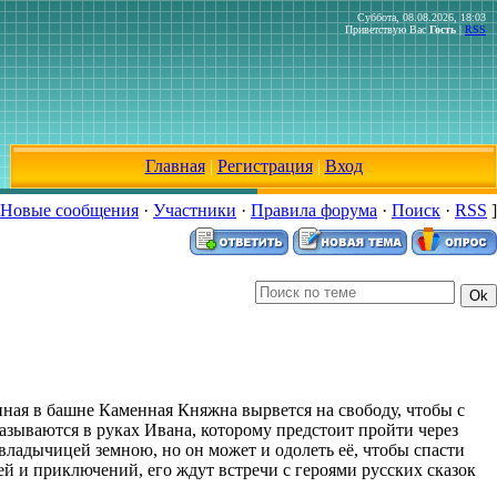
Суббота, 08.08.2026, 18:03
Приветствую Вас
Гость
|
RSS
Главная
|
Регистрация
|
Вход
Новые сообщения
·
Участники
·
Правила форума
·
Поиск
·
RSS
]
нная в башне Каменная Княжна вырвется на свободу, чтобы с
азываются в руках Ивана, которому предстоит пройти через
ладычицей земною, но он может и одолеть её, чтобы спасти
й и приключений, его ждут встречи с героями русских сказок