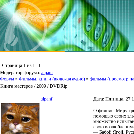
Страница
1
из
1
1
Модератор форума:
alpanf
Форум
»
Фильмы, книги (включая аудио)
»
фильмы (просмотр на
Книга мастеров / 2009 / DVDRip
alpanf
Дата: Пятница, 27.1
О фильме: Миру гро
помощью своих злых
множество испытани
свою возлюбленную 
— Бабой Ягой, Рус