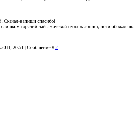
й, Скачал-напиши спасибо!
й слишком горячий чай - мочевой пузырь лопнет, ноги обожжешь
6.2011, 20:51 | Сообщение #
2