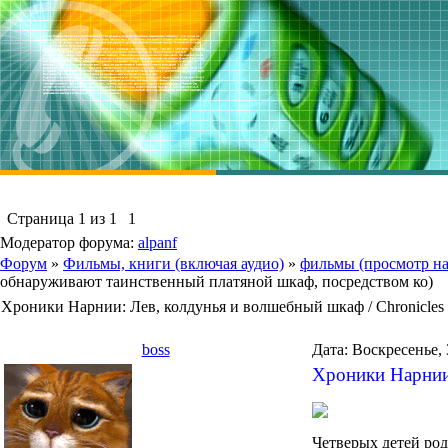
Страница
1
из
1
1
Модератор форума:
alpanf
Форум
»
Фильмы, книги (включая аудио)
»
фильмы (просмотр на
обнаруживают таинственный платяной шкаф, посредством ко)
Хроники Нарнии: Лев, колдунья и волшебный шкаф / Chronicles
boss
Дата: Воскресенье, 
Хроники Нарнии: 
Четверых детей род