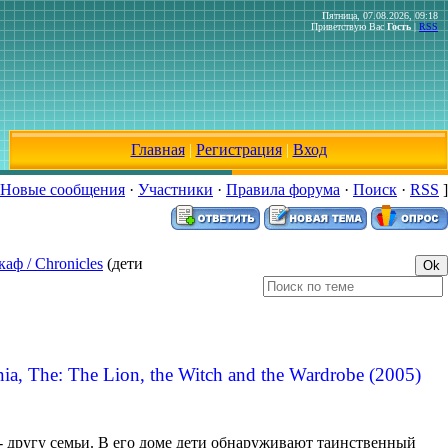
Пятница, 07.08.2026, 09:18
Приветствую Вас
Гость
|
RSS
Главная
|
Регистрация
|
Вход
Новые сообщения
·
Участники
·
Правила форума
·
Поиск
·
RSS
]
ф / Chronicles
(дети
, The: The Lion, the Witch and the Wardrobe (2005)
- другу семьи. В его доме дети обнаруживают таинственный