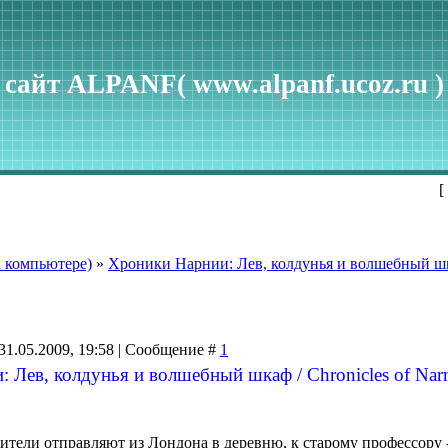
сайт ALPANF( www.alpanf.ucoz.ru )
[
 компьютере)
»
Хроники Нарнии: Лев, колдунья и волшебный шка
31.05.2009, 19:58 | Сообщение #
1
Лев, колдунья и волшебный шкаф / Chronicles of Narnia
ители отправляют из Лондона в деревню, к старому профессору 