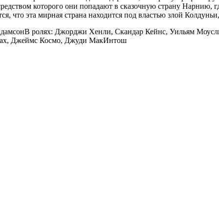
средством которого они попадают в сказочную страну Нарнию, г
ся, что эта мирная страна находится под властью злой Колдуньи,
дамсонВ ролях: Джорджи Хенли, Скандар Кейнс, Уильям Моус
Шах, Джеймс Космо, Джуди МакИнтош