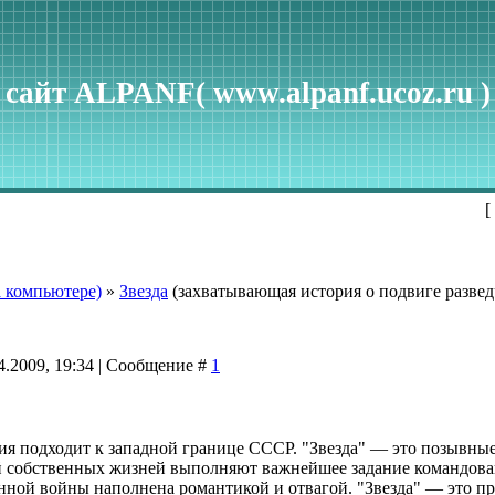
сайт ALPANF( www.alpanf.ucoz.ru )
[
 компьютере)
»
Звезда
(захватывающая история о подвиге развед
4.2009, 19:34 | Сообщение #
1
ия подходит к западной границе СССР. "Звезда" — это позывны
ой собственных жизней выполняют важнейшее задание командован
ной войны наполнена романтикой и отвагой. "Звезда" — это прав