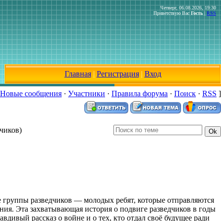
Четверг, 06.08.2026, 19:30
Приветствую Вас
Гость
|
RSS
Главная
|
Регистрация
|
Вход
Новые сообщения
·
Участники
·
Правила форума
·
Поиск
·
RSS
]
чиков)
е группы разведчиков — молодых ребят, которые отправляются
ия. Эта захватывающая история о подвиге разведчиков в годы
дивый рассказ о войне и о тех, кто отдал своё будущее ради