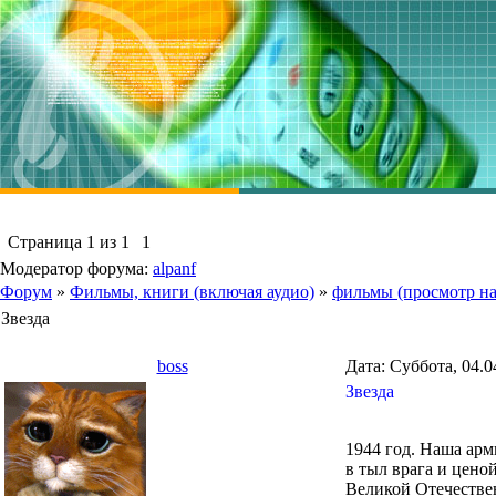
Страница
1
из
1
1
Модератор форума:
alpanf
Форум
»
Фильмы, книги (включая аудио)
»
фильмы (просмотр на
Звезда
boss
Дата: Суббота, 04.0
Звезда
1944 год. Наша арм
в тыл врага и цен
Великой Отечествен