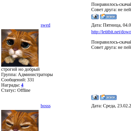
Понравилось-скача
Совет друга: не пе
swed
Дата: Пятница, 04.0
http://letitbit.net/dow
Понравилось-скача
Совет друга: не пе
строгий но добрый
Группа: Администраторы
Сообщений:
331
Награды:
4
Статус:
Offline
bosss
Дата: Среда, 23.02.