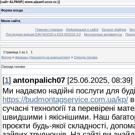
[
сайт ALPANF( www.alpanf.ucoz.ru )
]
Форма входа
Меню сайта
Главная страница
Информация о сайте
Каталог файлов
Кат
Последние версии EAV NOD32 и ESS NOD32 3.0
Бесплатные антивирусы
Прогр
Страница
1
из
1
1
Форум
»
фильмы (просмотр на компьютере)
»
Оренда техніки
Оренда техніки
[
1
]
antonpalich07
[25.06.2025, 08:39]
Ми надаємо надійні послуги для буд
https://budmontagservice.com.ua/kp/
в
сучасні технології та перевірені ма
швидшими і якіснішими. Наш багатор
проєкти будь-якої складності, допом
зайвих труднощів. На сайті ви знай