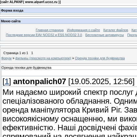
[
сайт ALPANF( www.alpanf.ucoz.ru )
]
Форма входа
Меню сайта
Главная страница
Информация о сайте
Каталог файлов
Кат
Последние версии EAV NOD32 и ESS NOD32 3.0
Бесплатные антивирусы
Прогр
Страница
1
из
1
1
Форум
»
фильмы (просмотр на компьютере)
»
Оренда техніки для будівництва
Оренда техніки для будівництва
[
1
]
antonpalich07
[19.05.2025, 12:56]
Ми надаємо широкий спектр послуг 
спеціалізованого обладнання. Одним
оренда маніпулятора Кривий Ріг. Зав
високоякісному оснащенню, ми викон
ефективністю. Наші досвідчені фахів
спрямований на досягнення найкращи