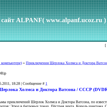
сайт ALPANF( www.alpanf.ucoz.ru )
[
 компьютере)
»
Пpиключения Шерлока Холмса и Доктора Ватсо
DRip
5.2011, 18:28 | Сообщение #
1
ерлока Холмса и Доктора Ватсона / ССCР (DVDRip
ьмы приключений Шерлок Холмса и Доктора Ватсона, по извес
тов: Этюд в багровых тонах, Пёстрая лента, Король шантажа, См