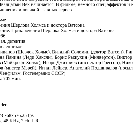
адцатый Век начинается. В фильме, немного спец эффектов и к
ышления и логикой главных героев.
ьме
ения Шерлока Холмса и доктора Ватсона
ание: Приключения Шерлока Холмса и доктора Ватсона
986
ал, детектив
асленников
иванов (Шерлок Холмс), Виталий Соломин (доктор Ватсон), Рин
ина Панина (Леди Хаксли), Борис Рыжухин (Милвертон), Виктор 
в (Майкрофт Холмс), Игорь Дмитриев (инспектор Грегсон), Ник
в (мистер Мэрей), Игнат Лейрер, Анатолий Подшивалов (посыл
Ленфильм, Гостелерадио СССР)
: 705 мин.
ideo
3 768x576,25 fps
, 48 KHz, 2 ch. L R