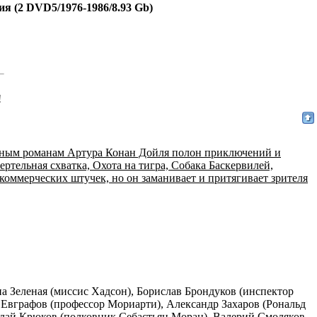
я (2 DVD5/1976-1986/8.93 Gb)
!
тным романам Артура Конан Дойля полон приключений и
ртельная схватка, Охота на тигра, Собака Баскервилей,
коммерческих штучек, но он заманивает и притягивает зрителя
а Зеленая (миссис Хадсон), Борислав Брондуков (инспектор
Евграфов (профессор Мориарти), Александр Захаров (Рональд
олай Крюков (полковник Себастьян Моран), Валерий Смоляков,