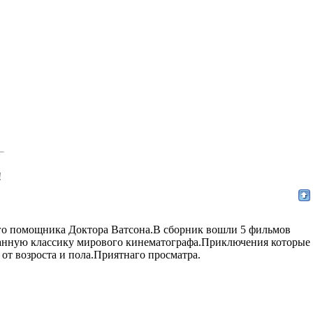
!
го помощника Доктора Ватсона.В сборник вошли 5 фильмов
данную классику мирового кинематографа.Приключения которые
от возрoста и пола.Приятнаго прoсмaтра.