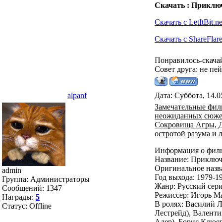
Скачать : Приключ
Скачать с LetItBit.ne
Скачать с ShareFlare
Понравилось-скача
Совет друга: не пе
alpanf
Дата: Суббота, 14.0
Замечательные фил
неожиданных сюжето
Сокровища Агры, Дв
остротой разума и 
Информация о фил
Название: Приключ
Оригинальное назв
admin
Год выхода: 1979-1
Группа: Администраторы
Жанр: Русский сери
Сообщений:
1347
Режиссер: Игорь М
Награды:
5
В ролях: Василий Л
Статус:
Offline
Лестрейд), Валент
Адер), Борис Клюе