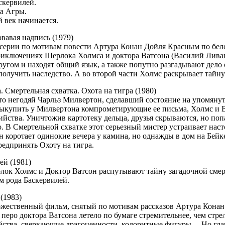
скервилей.
а Агры.
 век начинается.
овавая надпись (1979)
серии по мотивам повести Артура Конан Дойля Красным по белом
риключениях Шерлока Холмса и доктора Ватсона (Василий Лива
другом и находят общий язык, а также попутно разгадывают дело 
получить наследство. А во второй части Холмс раскрывает тайну
. Смертельная схватка. Охота на тигра (1980)
то негодяй Чарльз Милвертон, сделавший состояние на упомяну
ыкупить у Милвертона компрометирующие ее письма, Холмс и В
ийства. Уничтожив картотеку дельца, друзья скрываются, но поп
. В Смертельной схватке этот серьезный мистер устраивает нас
н коротает одинокие вечера у камина, но однажды в дом на Бейк
едпринять Охоту на тигра.
ей (1981)
ок Холмс и Доктор Ватсон распутывают тайну загадочной смерти
м рода Баскервилей.
(1983)
жественный фильм, снятый по мотивам рассказов Артура Конан 
перо доктора Ватсона летело по бумаге стремительнее, чем стрел
йства, сверкающие драгоценности, колоритные фигуры ... Но гла