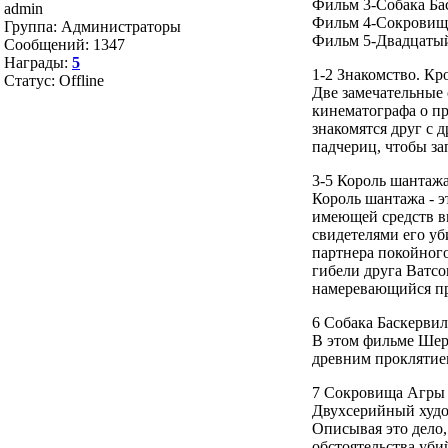
Фильм 3-Собака Ба
admin
Фильм 4-Сокровищ
Группа: Администраторы
Фильм 5-Двадцатый
Сообщений:
1347
Награды:
5
1-2 Знакомство. Кр
Статус:
Offline
Две замечательные 
кинематографа о п
знакомятся друг с 
падчериц, чтобы за
3-5 Король шантажа
Король шантажа - э
имеющей средств в
свидетелями его уб
партнера покойного
гибели друга Ватсо
намеревающийся пр
6 Собака Баскервил
В этом фильме Шерл
древним проклятие
7 Сокровища Агры 
Двухсерийный худо
Описывая это дело, 
обстоятельства уби