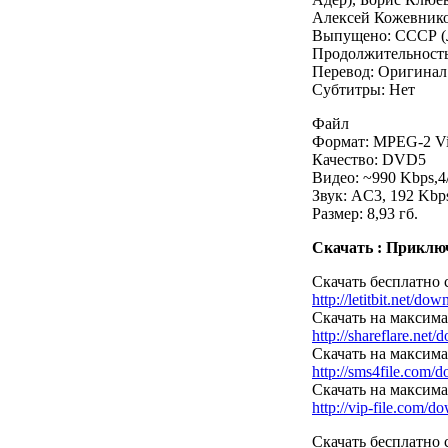
Алексей Кожевнико
Выпущено: СССР (
Продолжительность
Перевод: Оригинал
Субтитры: Нет
Файл
Формат: MPEG-2 V
Качество: DVD5
Видео: ~990 Kbps,4/
Звук: AC3, 192 Kbps
Размер: 8,93 гб.
Скачать : Приключ
Скачать бесплатно с 
http://letitbit.net/dow
Скачать на максимал
http://shareflare.net/
Скачать на максима
http://sms4file.com/d
Скачать на максимал
http://vip-file.com/do
Скачать бесплатно с