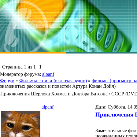
Страница
1
из
1
1
Модератор форума:
alpanf
Форум
»
Фильмы, книги (включая аудио)
»
фильмы (просмотр на
знаменитых рассказов и повестей Артура Конан Дойл)
Пpиключения Шерлока Холмса и Доктора Ватсона / ССCР (DV
alpanf
Дата: Суббота, 14.0
Пpиключения Ш
Замечательные фил
неожиданных поворо