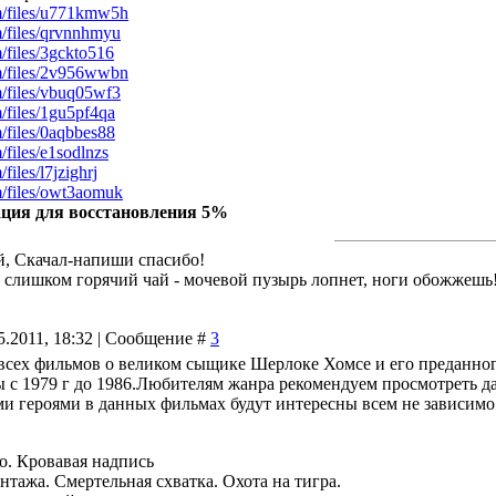
om/files/u771kmw5h
om/files/qrvnnhmyu
m/files/3gckto516
om/files/2v956wwbn
om/files/vbuq05wf3
m/files/1gu5pf4qa
m/files/0aqbbes88
m/files/e1sodlnzs
/files/l7jzighrj
om/files/owt3aomuk
ция для восстановления 5%
й, Скачал-напиши спасибо!
й слишком горячий чай - мочевой пузырь лопнет, ноги обожжешь
5.2011, 18:32 | Сообщение #
3
всех фильмов о великом сыщике Шерлоке Хомсе и его преданно
ы с 1979 г до 1986.Любителям жанра рекомендуем просмотреть 
и героями в данных фильмах будут интересны всем не зависимо 
о. Кровавая надпись
тажа. Смертельная схватка. Охота на тигра.