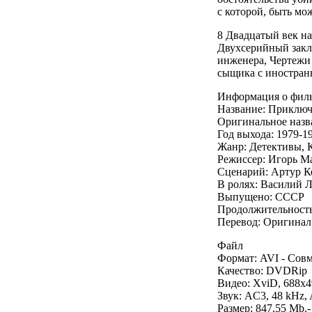
с которой, быть мож
8 Двадцатый век на
Двухсерийный закл
инженера, Чертежи
сыщика с иностра
Информация о фил
Название: Приключ
Оригинальное назв
Год выхода: 1979-1
Жанр: Детективы, 
Режиссер: Игорь М
Сценарий: Артур К
В ролях: Василий 
Выпущено: СССР
Продолжительность:
Перевод: Оригинал
Файл
Формат: AVI - Сов
Качество: DVDRip
Видео: XviD, 688x49
Звук: AC3, 48 kHz, A
Размер: 847,55 Mb.-