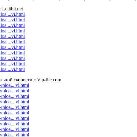
Letitbit.net
nloa....vi.html
nloa....vi.html
nloa....vi.html
nloa....vi.html
nloa....vi.html
nloa....vi.html
nloa....vi.html
nloa....vi.html
nloa....vi.html
nloa....vi.html
nloa....vi.html
ьной скорости с Vip-file.com
wnloa....vi.html
wnloa....vi.html
wnloa....vi.html
wnloa....vi.html
wnloa....vi.html
wnloa....vi.html
wnloa....vi.html
wnloa....vi.html
wnloa....vi.html
wnloa....vi.html