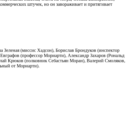
оммерческих штучек, но он завораживает и притягивает
а Зеленая (миссис Хадсон), Борислав Брондуков (инспектор
Евграфов (профессор Мориарти), Александр Захаров (Рональд
олай Крюков (полковник Себастьян Моран), Валерий Смоляков,
ьный от Мориарти).