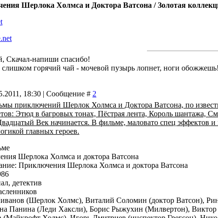
eния Шерлока Холмса и Доктора Ватсона / Золотaя коллекци
t
.net
й, Скачал-напиши спасибо!
й слишком горячий чай - мочевой пузырь лопнет, ноги обожжешь
5.2011, 18:30 | Сообщение #
2
ьмы приключений Шерлок Холмса и Доктора Ватсона, по извес
в: Этюд в багровых тонах, Пёстрая лента, Король шантажа, Сме
адцатый Век начинается. В фильме, маловато спец эффектов и 
логикой главных героев.
ьме
ения Шерлока Холмса и доктора Ватсона
ание: Приключения Шерлока Холмса и доктора Ватсона
986
ал, детектив
асленников
иванов (Шерлок Холмс), Виталий Соломин (доктор Ватсон), Рин
ина Панина (Леди Хаксли), Борис Рыжухин (Милвертон), Виктор 
в (Майкрофт Холмс), Игорь Дмитриев (инспектор Грегсон), Ник