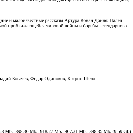
дние и малоизвестные рассказы Артура Конан Дойля: Палец
емой приближающейся мировой войны и борьбы легендарного
надий Богачёв, Федор Одиноков, Кэтрин Шелл
53 Mb.- 898,36 Mb.- 918,27 Mb.- 967,31 Mb.- 898,35 Mb. (9.59 Gb)