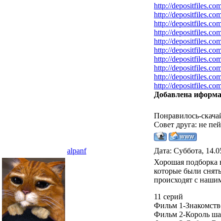
http://depositfiles.c
http://depositfiles.c
http://depositfiles.co
http://depositfiles.c
http://depositfiles.c
http://depositfiles.co
http://depositfiles.co
http://depositfiles.co
http://depositfiles.com
http://depositfiles.c
Добавлена иформа
Понравилось-скача
Совет друга: не пе
alpanf
Дата: Суббота, 14.0
Хорошая подборка 
которые были снят
происходят с нашим
11 серий
Фильм 1-Знакомств
Фильм 2-Король шан