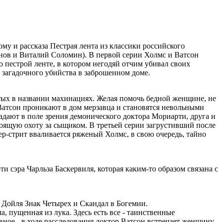
у и рассказа Пестрая лента из классики российского
нов и Виталий Соломин). В первой серии Холмс и Ватсон
о пестрой ленте, в котором негодяй отчим убивал своих
 загадочного убийства в заброшенном доме.
тых в названии махинациях. Желая помочь бедной женщине, не
атсон проникают в дом мерзавца и становятся невольными
адают в поле зрения демонического доктора Мориарти, друга и
тоящую охоту за сыщиком. В третьей серии загрустивший после
ер-стрит вваливается ряженый Холмс, в свою очередь, тайно
 сэра Чарльза Баскервиля, которая каким-то образом связана с
Дойля Знак Четырех и Скандал в Богемии.
а, пущенная из лука. Здесь есть все - таинственные
вное - в ходе расследования доктор Ватсон встречает женщину,