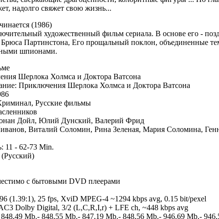
ет, надолго свяжет свою жизнь...
чинается (1986)
ючительный художественный фильм сериала. В основе его - поз
 Брюса Партинстона, Его прощальный поклон, объединенные т
нными шпионами.
ьме
ения Шерлока Холмса и Доктора Ватсона
ание: Приключения Шерлока Холмса и Доктора Ватсона
986
Криминал, Русские фильмы
асленников
онан Дойл, Юлий Дунский, Валерий Фрид
Ливанов, Виталий Соломин, Рина Зеленая, Мария Соломина, Ген
 11 - 62-73 Min.
 (Русский)
местимо с бытовыми DVD плеерами
6 (1.39:1), 25 fps, XviD MPEG-4 ~1294 kbps avg, 0.15 bit/pexel
C3 Dolby Digital, 3/2 (L,C,R,I,r) + LFE ch, ~448 kbps avg
 848,49 Mb.- 848,55 Mb.- 847,19 Mb.- 848,56 Mb.- 946,69 Mb.- 946,