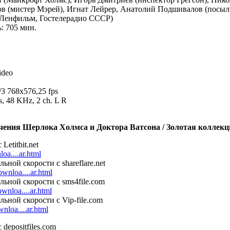
в (мистер Мэрей), Игнат Лейрер, Анатолий Подшивалов (посыл
Ленфильм, Гостелерадио СССР)
: 705 мин.
ideo
3 768x576,25 fps
, 48 KHz, 2 ch. L R
ения Шeрлока Холмса и Доктора Ватсона / Золотая коллекци
Letitbit.net
nloa....ar.html
ьной скорости с shareflare.net
downloa....ar.html
льной скорости с sms4file.com
ownloa....ar.html
ьной скорости с Vip-file.com
wnloa....ar.html
 depositfiles.com