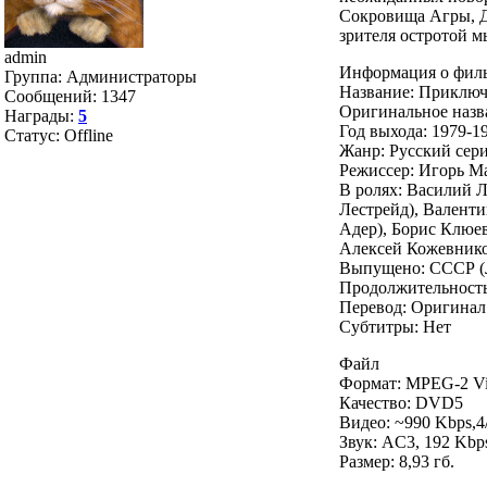
Сокровища Агры, Дв
зрителя остротой м
admin
Информация о фил
Группа: Администраторы
Название: Приключ
Сообщений:
1347
Оригинальное назв
Награды:
5
Год выхода: 1979-1
Статус:
Offline
Жанр: Русский сери
Режиссер: Игорь М
В ролях: Василий Л
Лестрейд), Валент
Адер), Борис Клюе
Алексей Кожевнико
Выпущено: СССР (
Продолжительность
Перевод: Оригинал
Субтитры: Нет
Файл
Формат: MPEG-2 V
Качество: DVD5
Видео: ~990 Kbps,4/
Звук: AC3, 192 Kbps
Размер: 8,93 гб.