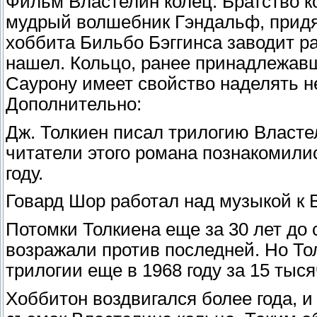
Фильм Властелин колец: Братство ко
мудрый волшебник Гэндальф, придя 
хоббита Бильбо Бэггинса заводит ра
нашел. Кольцо, ранее принадлежа
Саурону имеет свойство наделять н
Дополнительно:
Дж. Толкиен писал трилогию Властел
читатели этого романа познакомили
году.
Говард Шор работал над музыкой к В
Потомки Толкиена еще за 30 лет до
возражали против последней. Но То
трилогии еще в 1968 году за 15 тыс
Хоббитон воздвигался более года, и