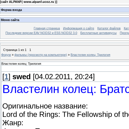
[
сайт ALPANF( www.alpanf.ucoz.ru )
]
Форма входа
Меню сайта
Главная страница
Информация о сайте
Каталог файлов
Кат
Последние версии EAV NOD32 и ESS NOD32 3.0
Бесплатные антивирусы
Прогр
Страница
1
из
1
1
Форум
»
фильмы (просмотр на компьютере)
»
Властелин колец: Трилогия
Властелин колец: Трилогия
[
1
]
swed
[04.02.2011, 20:24]
Властелин колец: Братс
Оригинальное название:
Lord of the Rings: The Fellowship of t
Жанр: