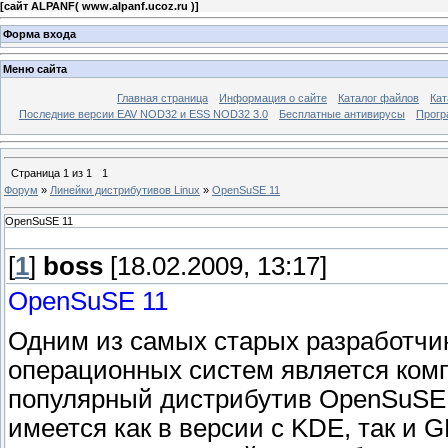
[
сайт ALPANF( www.alpanf.ucoz.ru )
]
Форма входа
Меню сайта
Главная страница
Информация о сайте
Каталог файлов
Кат
Последние версии EAV NOD32 и ESS NOD32 3.0
Бесплатные антивирусы
Прогр
Страница
1
из
1
1
Форум
»
Линейки дистрибутивов Linux
»
OpenSuSE 11
OpenSuSE 11
[
1
]
boss
[18.02.2009, 13:17]
OpenSuSE 11
Одним из самых старых разработчик
операционных систем является комп
популярный дистрибутив OpenSuSE. 
имеется как в версии с KDE, так и 