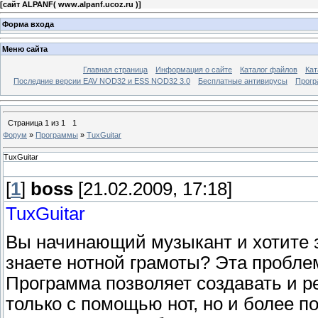
[
сайт ALPANF( www.alpanf.ucoz.ru )
]
Форма входа
Меню сайта
Главная страница
Информация о сайте
Каталог файлов
Кат
Последние версии EAV NOD32 и ESS NOD32 3.0
Бесплатные антивирусы
Прогр
Страница
1
из
1
1
Форум
»
Программы
»
TuxGuitar
TuxGuitar
[
1
]
boss
[21.02.2009, 17:18]
TuxGuitar
Вы начинающий музыкант и хотите 
знаете нотной грамоты? Эта пробле
Программа позволяет создавать и 
только с помощью нот, но и более п