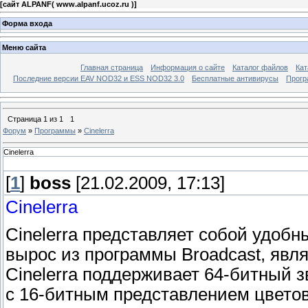
[
сайт ALPANF( www.alpanf.ucoz.ru )
]
Форма входа
Меню сайта
Главная страница
Информация о сайте
Каталог файлов
Кат
Последние версии EAV NOD32 и ESS NOD32 3.0
Бесплатные антивирусы
Прогр
Страница
1
из
1
1
Форум
»
Программы
»
Cinelerra
Cinelerra
[
1
]
boss
[21.02.2009, 17:13]
Cinelerra
Cinelerra представляет собой удоб
вырос из программы Broadcast, яв
Cinelerra поддерживает 64-битный 
с 16-битным представлением цвето