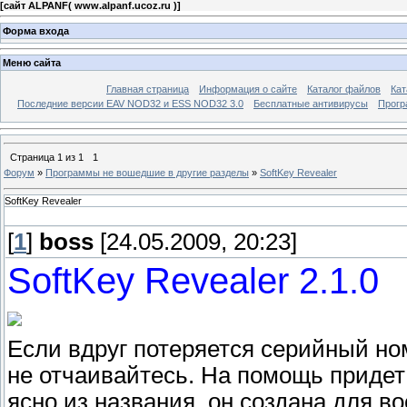
[
сайт ALPANF( www.alpanf.ucoz.ru )
]
Форма входа
Меню сайта
Главная страница
Информация о сайте
Каталог файлов
Кат
Последние версии EAV NOD32 и ESS NOD32 3.0
Бесплатные антивирусы
Прогр
Страница
1
из
1
1
Форум
»
Программы не вошедшие в другие разделы
»
SoftKey Revealer
SoftKey Revealer
[
1
]
boss
[24.05.2009, 20:23]
SoftKey Revealer 2.1.0
Если вдруг потеряется серийный но
не отчаивайтесь. На помощь придет 
ясно из названия, он создана для 