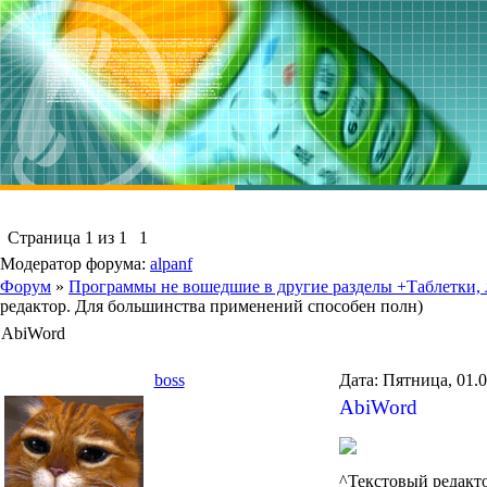
Страница
1
из
1
1
Модератор форума:
alpanf
Форум
»
Программы не вошедшие в другие разделы +Таблетки, л
редактор. Для большинства применений способен полн)
AbiWord
boss
Дата: Пятница, 01.
AbiWord
^Текстовый редакто