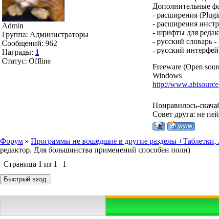
Дополнительные фа
- расширения (Plugi
- расширения инстру
Admin
- шрифты для редакт
Группа: Администраторы
- русский словарь -
Сообщений:
962
- русский интерфей
Награды:
1
Статус:
Offline
Freeware (Open sour
Windows
http://www.abisource
Понравилось-скача
Совет друга: не пе
Форум
»
Программы не вошедшие в другие разделы +Таблетки, л
редактор. Для большинства применений способен полн)
Страница
1
из
1
1