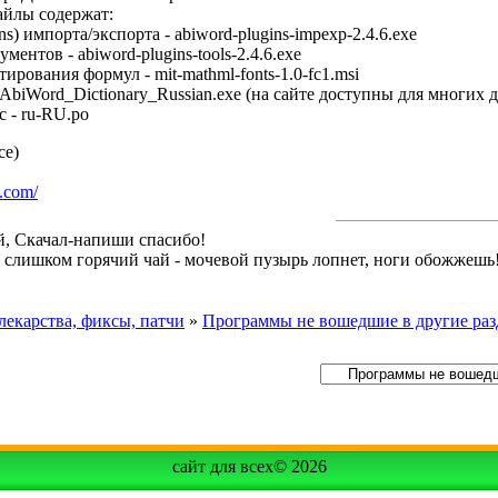
йлы содержат:
ns) импорта/экспорта - abiword-plugins-impexp-2.4.6.exe
ментов - abiword-plugins-tools-2.4.6.exe
ирования формул - mit-mathml-fonts-1.0-fc1.msi
 AbiWord_Dictionary_Russian.exe (на сайте доступны для многих 
с - ru-RU.po
ce)
.com/
й, Скачал-напиши спасибо!
й слишком горячий чай - мочевой пузырь лопнет, ноги обожжешь
екарства, фиксы, патчи
»
Программы не вошедшие в другие ра
сайт для всех© 2026