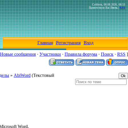
Суббота, 08.08.2026, 08:53
Приветствую Вас
Гость
|
RSS
Главная
|
Регистрация
|
Вход
Новые сообщения
·
Участники
·
Правила форума
·
Поиск
·
RSS
]
зделы
»
AbiWord
(Текстовый
icrosoft Word.