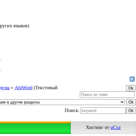
других языков)
!
зделы
»
AbiWord
(Текстовый
Поиск:
Хостинг от
uCoz