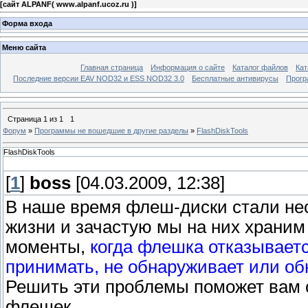
[
сайт ALPANF( www.alpanf.ucoz.ru )
]
Форма входа
Меню сайта
Главная страница
Информация о сайте
Каталог файлов
Кат
Последние версии EAV NOD32 и ESS NOD32 3.0
Бесплатные антивирусы
Прогр
Страница
1
из
1
1
Форум
»
Программы не вошедшие в другие разделы
»
FlashDiskTools
FlashDiskTools
[
1
]
boss
[04.03.2009, 12:38]
В наше время флеш-диски стали не
жизни и зачастую мы на них храни
моменты,
когда флешка отказываетс
принимать, не обнаруживает или об
Решить эти проблемы поможет вам 
флешек.