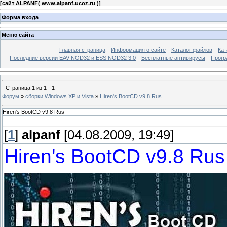
[
сайт ALPANF( www.alpanf.ucoz.ru )
]
Форма входа
Меню сайта
Главная страница
Информация о сайте
Каталог файлов
Кат
Последние версии EAV NOD32 и ESS NOD32 3.0
Бесплатные антивирусы
Прогр
Страница
1
из
1
1
Форум
»
сборки Windows XP и Vista
»
Hiren's BootCD v9.8 Rus
Hiren's BootCD v9.8 Rus
[
1
]
alpanf
[04.08.2009, 19:49]
Hiren's BootCD v9.8 Rus