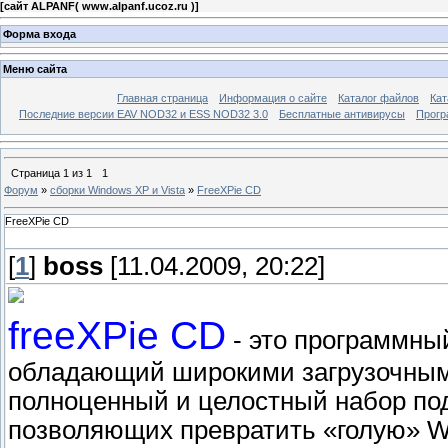
[
сайт ALPANF( www.alpanf.ucoz.ru )
]
Форма входа
Меню сайта
Главная страница
Информация о сайте
Каталог файлов
Кат
Последние версии EAV NOD32 и ESS NOD32 3.0
Бесплатные антивирусы
Прогр
Страница
1
из
1
1
Форум
»
сборки Windows XP и Vista
»
FreeXPie CD
FreeXPie CD
[
1
]
boss
[11.04.2009, 20:22]
freeXPie CD
- это программны
обладающий широкими загрузочным
полноценный и целостный набор под
позволяющих превратить «голую» W