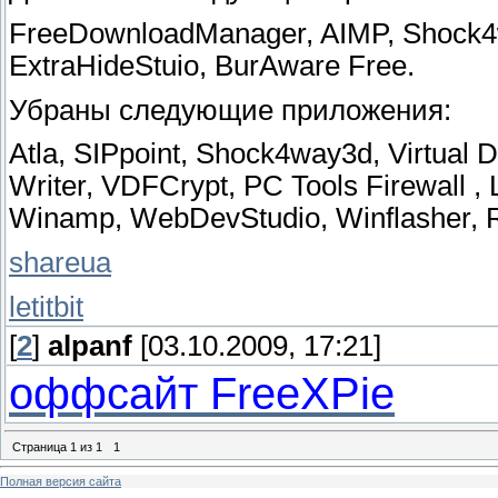
FreeDownloadManager, AIMP, Shock4way
ExtraHideStuio, BurAware Free.
Убраны следующие приложения:
Atla, SIPpoint, Shock4way3d, Virtual
Writer, VDFCrypt, PC Tools Firewall ,
Winamp, WebDevStudio, Winflasher, 
shareua
letitbit
[
2
]
alpanf
[03.10.2009, 17:21]
оффсайт FreeXPie
Страница
1
из
1
1
Полная версия сайта