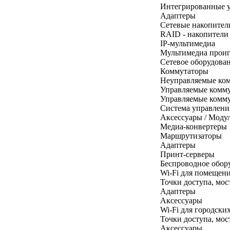
Интегрированные у
Адаптеры
Сетевые накопител
RAID - накопители
IP-мультимедиа
Мультимедиа прои
Сетевое оборудова
Коммутаторы
Неуправляемые ком
Управляемые комму
Управляемые комму
Система управлени
Аксессуары / Моду
Медиа-конвертеры
Маршрутизаторы
Адаптеры
Принт-серверы
Беспроводное обор
Wi-Fi для помещен
Точки доступа, мос
Адаптеры
Аксессуары
Wi-Fi для городски
Точки доступа, мос
Аксессуары