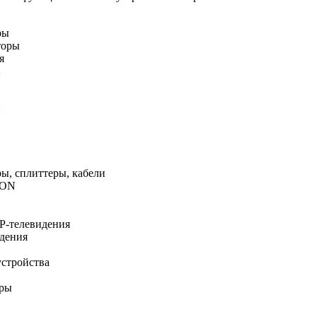
ры
торы
я
и
и
ы, сплиттеры, кабели
PON
IP-телевидения
идения
стройства
еры