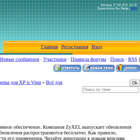
Пятница, 07.08.2026, 05:46
Приветствую Вас
Гость
|
RSS
Главная
|
Регистрация
|
Вход
Новые сообщения
·
Участники
·
Правила форума
·
Поиск
·
RSS
]
еры для ХР и Vista
»
Всё для
аммное обеспечение. Компания ZyXEL выпускает обновления
бновления распространяются бесплатно. Как правило,
ти его применения. Читайте аннотации к новым версиям.