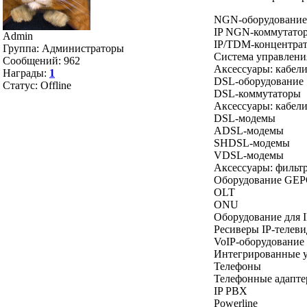
NGN-оборудование
IP NGN-коммутато
Admin
IP/TDM-концентра
Группа: Администраторы
Система управлени
Сообщений:
962
Аксессуары: кабел
Награды:
1
DSL-оборудование
Статус:
Offline
DSL-коммутаторы
Аксессуары: кабел
DSL-модемы
ADSL-модемы
SHDSL-модемы
VDSL-модемы
Аксессуары: фильтр
Оборудование GE
OLT
ONU
Оборудование для 
Ресиверы IP-телев
VoIP-оборудование
Интегрированные у
Телефоны
Телефонные адапт
IP PBX
Powerline