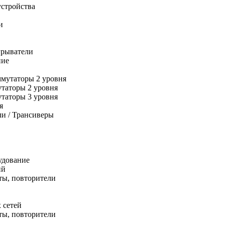
стройства
и
грыватели
ние
мутаторы 2 уровня
таторы 2 уровня
таторы 3 уровня
я
ли / Трансиверы
удование
ий
ты, повторители
х сетей
ты, повторители