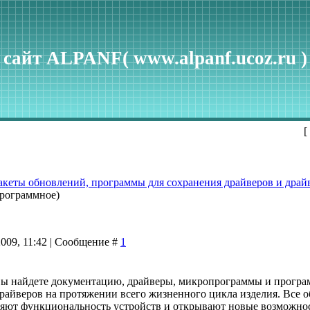
сайт ALPANF( www.alpanf.ucoz.ru )
[
акеты обновлений, программы для сохранения драйверов и драйв
программное)
2009, 11:42 | Сообщение #
1
 вы найдете документацию, драйверы, микропрограммы и прогр
айверов на протяжении всего жизненного цикла изделия. Все о
яют функциональность устройств и открывают новые возможнос