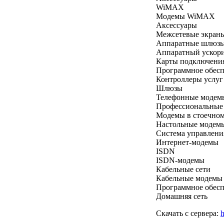
WiMAX
Модемы WiMAX
Аксессуары
Межсетевые экран
Аппаратные шлюз
Аппаратный ускорит
Карты подключения
Программное обесп
Контроллеры услуг
Шлюзы
Телефонные модем
Профессиональные
Модемы в стоечно
Настольные модем
Система управлени
Интернет-модемы
ISDN
ISDN-модемы
Кабельные сети
Кабельные модемы
Программное обесп
Домашняя сеть
Скачать с сервера:
h