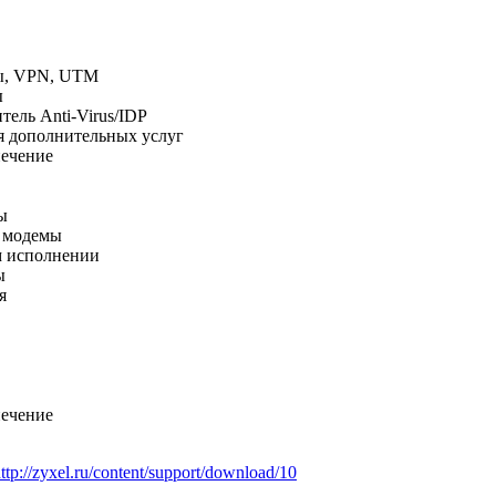
ы, VPN, UTM
ы
ель Anti-Virus/IDP
 дополнительных услуг
ечение
ы
 модемы
м исполнении
ы
я
ечение
ttp://zyxel.ru/content/support/download/10