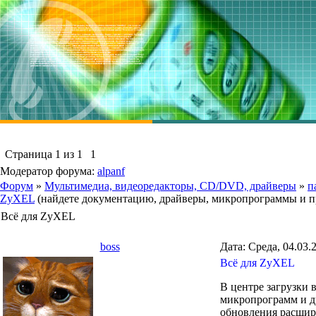
Страница
1
из
1
1
Модератор форума:
alpanf
Форум
»
Мультимедиа, видеоредакторы, CD/DVD, драйверы
»
п
ZyXEL
(найдете документацию, драйверы, микропрограммы и 
Всё для ZyXEL
boss
Дата: Среда, 04.03.
Всё для ZyXEL
В центре загрузки
микропрограмм и др
обновления расшир