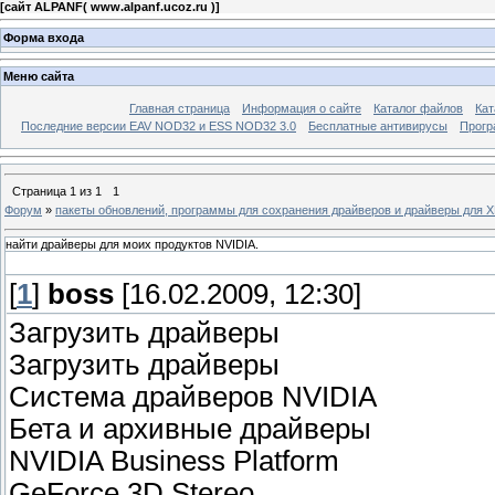
[
сайт ALPANF( www.alpanf.ucoz.ru )
]
Форма входа
Меню сайта
Главная страница
Информация о сайте
Каталог файлов
Кат
Последние версии EAV NOD32 и ESS NOD32 3.0
Бесплатные антивирусы
Прогр
Страница
1
из
1
1
Форум
»
пакеты обновлений, программы для сохранения драйверов и драйверы для ХР
найти драйверы для моих продуктов NVIDIA.
[
1
]
boss
[16.02.2009, 12:30]
Загрузить драйверы
Загрузить драйверы
Система драйверов NVIDIA
Бета и архивные драйверы
NVIDIA Business Platform
GeForce 3D Stereo