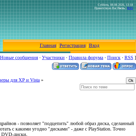
Суббота, 08.08.2026, 13:18
Приветствую Вас
Гость
|
RSS
Главная
|
Регистрация
|
Вход
Новые сообщения
·
Участники
·
Правила форума
·
Поиск
·
RSS
]
еры для ХР и Vista
»
айвов - позволяет "подцепить" любой образ диска, сделанный
тать с какими угодно "дисками" - даже с PlayStation. Точно
и DVD-диски.