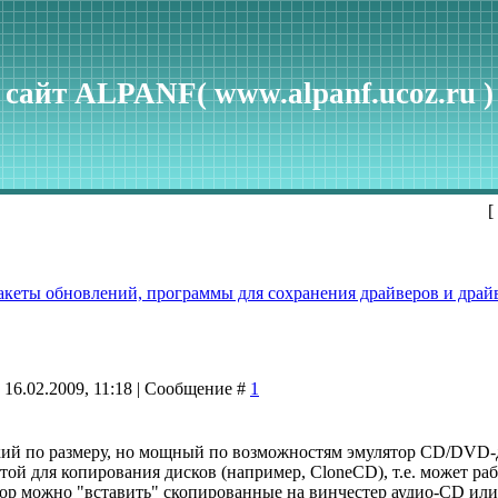
сайт ALPANF( www.alpanf.ucoz.ru )
[
акеты обновлений, программы для сохранения драйверов и драйв
 16.02.2009, 11:18 | Сообщение #
1
ий по размеру, но мощный по возможностям эмулятор CD/DVD-др
той для копирования дисков (например, CloneCD), т.е. может рабо
ятор можно "вставить" скопированные на винчестер аудио-CD ил