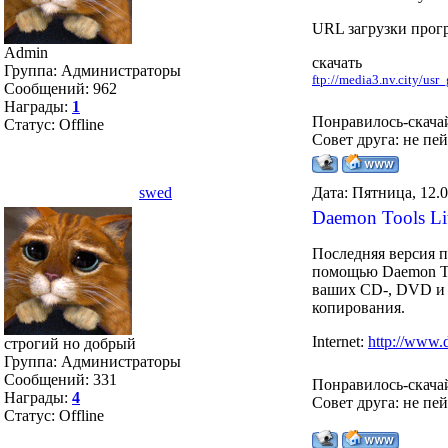
URL загрузки про
Admin
скачать
Группа: Администраторы
ftp://media3.nv.city/usr_g
Сообщений:
962
Награды:
1
Понравилось-скача
Статус:
Offline
Совет друга: не пе
swed
Дата: Пятница, 12.
Daemon Tools Li
Последняя версия 
помощью Daemon To
ваших CD-, DVD и B
копирования.
Internet:
http://www.
строгий но добрый
Группа: Администраторы
Сообщений:
331
Понравилось-скача
Награды:
4
Совет друга: не пе
Статус:
Offline