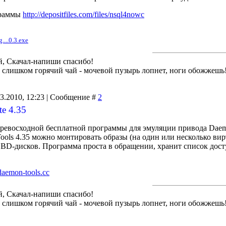
граммы
http://depositfiles.com/files/nsql4nowc
....0.3.exe
й, Скачал-напиши спасибо!
й слишком горячий чай - мочевой пузырь лопнет, ноги обожжешь
03.2010, 12:23 | Сообщение #
2
te 4.35
превосходной бесплатной программы для эмуляции привода Daem
ols 4.35 можно монтировать образы (на один или несколько ви
D-дисков. Программа проста в обращении, хранит список досту
daemon-tools.cc
й, Скачал-напиши спасибо!
й слишком горячий чай - мочевой пузырь лопнет, ноги обожжешь