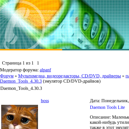
Страница
1
из
1
1
Модератор форума:
alpanf
Форум
»
Мультимедиа, видеоредакторы, CD/DVD, драйверы
»
п
Daemon_Tools_4.30.3
(эмулятор CD/DVD-драйвов)
Daemon_Tools_4.30.3
boss
Дата: Понедельник,
Daemon Tools Lite
Описание: Маленьк
какой-нибудь утили
также в этот эмул