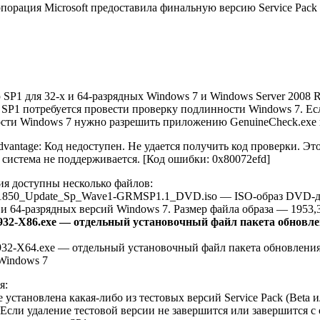
рпорация Microsoft предоставила финальную версию Service Pack
P1 для 32-х и 64-разрядных Windows 7 и Windows Server 2008 R2
SP1 потребуется провести проверку подлинности Windows 7. Есл
сти Windows 7 нужно разрешить приложению GenuineCheck.exe п
vantage: Код недоступен. Не удается получить код проверки. Э
система не поддерживается. [Код ошибки: 0x80072efd]
ия доступны несколько файлов:
-1850_Update_Sp_Wave1-GRMSP1.1_DVD.iso — ISO-образ DVD-ди
 и 64-разрядных версий Windows 7. Размер файла образа — 1953,
32-X86.exe — отдельный установочный файл пакета обновлен
32-X64.exe — отдельный установочный файл пакета обновления 1
Windows 7
я:
 установлена какая-либо из тестовых версий Service Pack (Beta и
Если удаление тестовой версии не завершится или завершится 