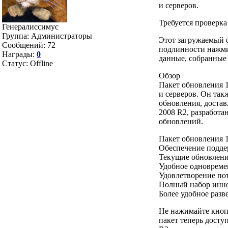
и серверов.
Требуется проверк
Генералиссимус
Группа: Администраторы
Этот загружаемый ф
Сообщений:
72
подлинности нажмит
Награды:
0
данные, собранные 
Статус:
Offline
Обзор
Пакет обновления 1
и серверов. Он та
обновления, доста
2008 R2, разработа
обновлений.
Пакет обновления 1
Обеспечение подде
Текущие обновлени
Удобное одновреме
Удовлетворение по
Полный набор инно
Более удобное раз
Не нажимайте кнопк
пакет теперь досту