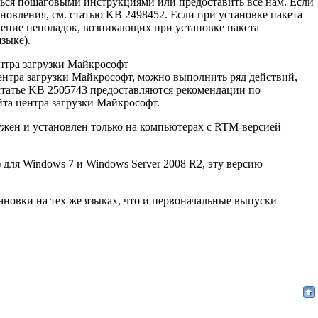
ься пошаговыми инструкциями или предоставить все нам. Если
новления, см. статью KB 2498452. Если при установке пакета
нение неполадок, возникающих при установке пакета
зыке).
ентра загрузки Майкрософт
центра загрузки Майкрософт, можно выполнить ряд действий,
 статье KB 2505743 предоставляются рекомендации по
йта центра загрузки Майкрософт.
ружен и установлен только на компьютерах с RTM-версией
 для Windows 7 и Windows Server 2008 R2, эту версию
тановки на тех же языках, что и первоначальные выпуски