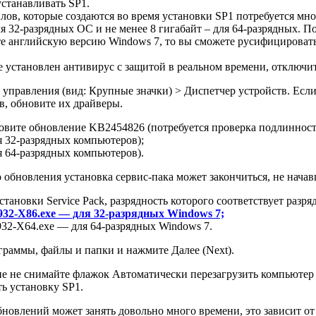
устанавливать SP1.
ов, которые создаются во время установки SP1 потребуется мног
ля 32-разрядных ОС и не менее 8 гигабайт – для 64-разрядных. 
е английскую версию Windows 7, то вы сможете русифицировать 
 установлен антивирус с защитой в реальном времени, отключит
 управления (вид: Крупные значки) > Диспетчер устройств. Если
в, обновите их драйверы.
новите обновление KB2454826 (потребуется проверка подлинност
 32-разрядных компьютеров);
 64-разрядных компьютеров).
 обновления установка сервис-пака может закончиться, не начавши
установки Service Pack, разрядность которого соответствует раз
32-X86.exe — для 32-разрядных Windows 7;
32-X64.exe — для 64-разрядных Windows 7.
ограммы, файлы и папки и нажмите Далее (Next).
е не снимайте флажок Автоматически перезагрузить компьютер (Au
ать установку SP1.
бновлений может занять довольно много времени, это зависит 