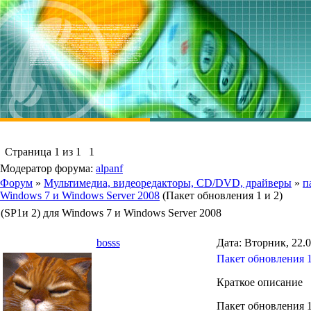
Страница
1
из
1
1
Модератор форума:
alpanf
Форум
»
Мультимедиа, видеоредакторы, CD/DVD, драйверы
»
п
Windows 7 и Windows Server 2008
(Пакет обновления 1 и 2)
(SP1и 2) для Windows 7 и Windows Server 2008
bosss
Дата: Вторник, 22.0
Пакет обновления 1
Краткое описание
Пакет обновления 1