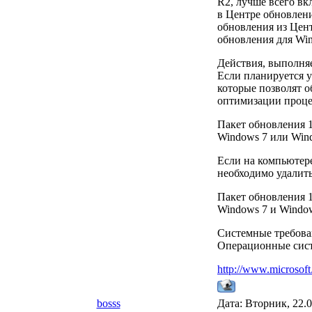
R2, лучше всего в
в Центре обновлени
обновления из Цен
обновления для Win
Действия, выполняе
Если планируется у
которые позволят о
оптимизации процес
Пакет обновления 1
Windows 7 или Wind
Если на компьютере
необходимо удалить
Пакет обновления 1
Windows 7 и Window
Системные требова
Операционные сист
http://www.microso
bosss
Дата: Вторник, 22.0