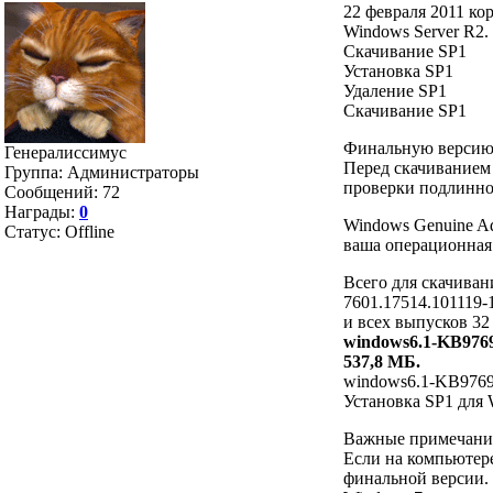
22 февраля 2011 ко
Windows Server R2.
Скачивание SP1
Установка SP1
Удаление SP1
Скачивание SP1
Финальную версию S
Генералиссимус
Перед скачиванием 
Группа: Администраторы
проверки подлинно
Сообщений:
72
Награды:
0
Windows Genuine Ad
Статус:
Offline
ваша операционная 
Всего для скачиван
7601.17514.101119
и всех выпусков 32
windows6.1-KB9769
537,8 МБ.
windows6.1-KB9769
Установка SP1 для 
Важные примечани
Если на компьютере
финальной версии. 