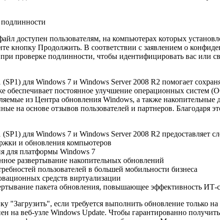
а подлинности
айл доступен пользователям, на компьютерах которых установл
е кнопку Продолжить. В соответствии с заявлением о конфиден
при проверке подлинности, чтобы идентифицировать вас или св
 (SP1) для Windows 7 и Windows Server 2008 R2 помогает сохр
кже обеспечивает постоянное улучшение операционных систем (
вляемые из Центра обновления Windows, а также накопительные 
нные на основе отзывов пользователей и партнеров. Благодаря э
 (SP1) для Windows 7 и Windows Server 2008 R2 предоставляет 
ржки и обновления компьютеров
я для платформы Windows 7
нное развертывание накопительных обновлений
требностей пользователей в большей мобильности бизнеса
вационных средств виртуализации
вертывание пакета обновления, повышающее эффективность ИТ-
у "Загрузить", если требуется выполнить обновление только на
пен на веб-узле Windows Update. Чтобы гарантированно получить