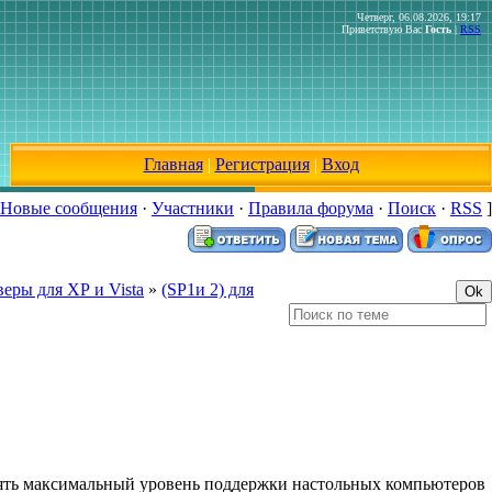
Четверг, 06.08.2026, 19:17
Приветствую Вас
Гость
|
RSS
Главная
|
Регистрация
|
Вход
Новые сообщения
·
Участники
·
Правила форума
·
Поиск
·
RSS
]
еры для ХР и Vista
»
(SP1и 2) для
анять максимальный уровень поддержки настольных компьютеров