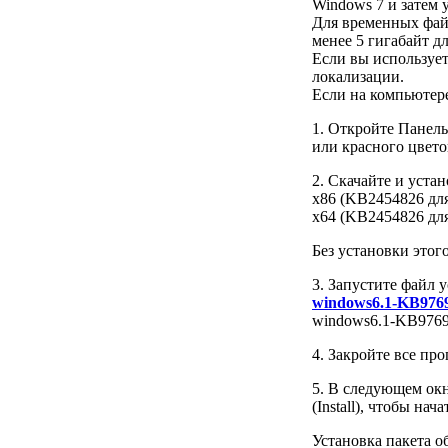
Windows 7 и затем 
Для временных файл
менее 5 гигабайт д
Если вы использует
локализации.
Если на компьютере
1. Откройте Панель
или красного цвето
2. Скачайте и уста
x86 (KB2454826 для
x64 (KB2454826 для
Без установки этого
3. Запустите файл 
windows6.1-KB9769
windows6.1-KB9769
4. Закройте все пр
5. В следующем окн
(Install), чтобы нач
Установка пакета о