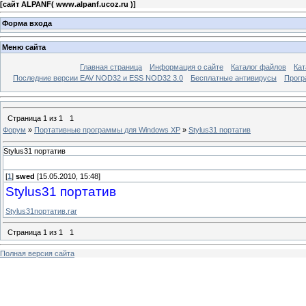
[
сайт ALPANF( www.alpanf.ucoz.ru )
]
Форма входа
Меню сайта
Главная страница
Информация о сайте
Каталог файлов
Кат
Последние версии EAV NOD32 и ESS NOD32 3.0
Бесплатные антивирусы
Прогр
Страница
1
из
1
1
Форум
»
Портативные программы для Windows XP
»
Stylus31 портатив
Stylus31 портатив
[
1
]
swed
[15.05.2010, 15:48]
Stylus31 портатив
Stylus31портатив.rar
Страница
1
из
1
1
Полная версия сайта