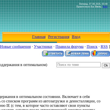
Пятница, 07.08.2026, 03:40
Приветствую Вас
Гость
|
RSS
Главная
|
Регистрация
|
Вход
Новые сообщения
·
Участники
·
Правила форума
·
Поиск
·
RSS
]
поддержания в оптимальном)
ддержания в оптимальном состоянии. Включает в себя
 со списком программ из автозагрузки и деинсталляции, со
ю IE (с тем, в которое часто оставляют свои пункты
удалить остатки после автоматической очистки реестра