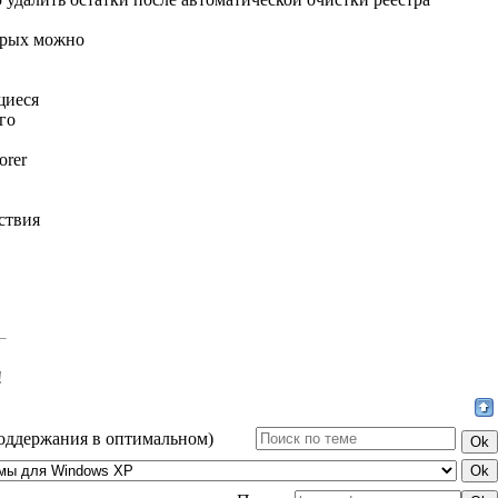
орых можно
щиеся
го
orer
ствия
!
поддержания в оптимальном)