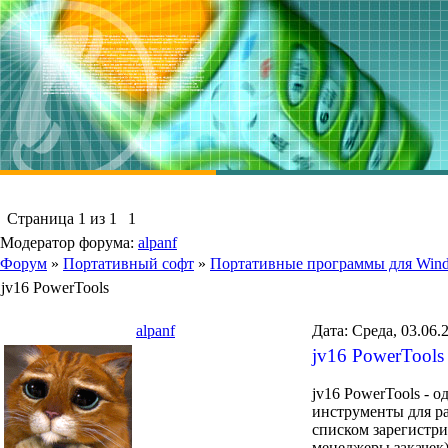
Страница
1
из
1
1
Модератор форума:
alpanf
Форум
»
Портативный софт
»
Портативные программы для Win
jv16 PowerTools
alpanf
Дата: Среда, 03.06.
jv16 PowerTools
jv16 PowerTools - 
инструменты для ра
списком зарегистри
менеджеры закачек)