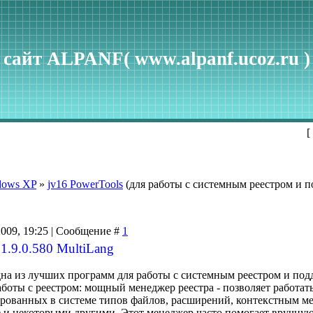
сайт ALPANF( www.alpanf.ucoz.ru )
[
dows XP
»
jv16 PowerTools
(для работы с системным реестром и 
2009, 19:25 | Сообщение #
1
 1.9.0.580 MultiLang
одна из лучших программ для работы с системным реестром и по
боты с реестром: мощный менеджер реестра - позволяет работать
рованных в системе типов файлов, расширений, контекстным мен
 и некоторыми другими. Этот менеджер часто помогает вручную 