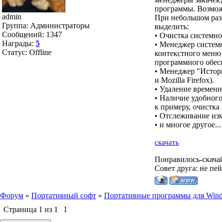
программы. Возмож
admin
При небольшом раз
Группа: Администраторы
выделить:
Сообщений:
1347
• Очистка системно
Награды:
5
• Менеджер системн
Статус:
Offline
контекстного меню
программного обес
• Менеджер "Истори
и Mozilla Firefox).
• Удаление времен
• Наличие удобног
к примеру, очистка
• Отслеживание изм
• и многое другое...
скачать
Понравилось-скача
Совет друга: не пе
Форум
»
Портативный софт
»
Портативные программы для Win
Страница
1
из
1
1