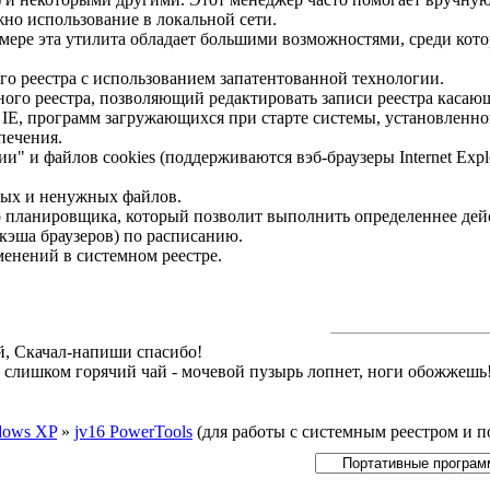
но использование в локальной сети.
мере эта утилита обладает большими возможностями, среди кот
го реестра с использованием запатентованной технологии.
ого реестра, позволяющий редактировать записи реестра касаю
 IE, программ загружающихся при старте системы, установленно
печения.
и" и файлов cookies (поддерживаются вэб-браузеры Internet Expl
ных и ненужных файлов.
о планировщика, который позволит выполнить определеннее дей
 кэша браузеров) по расписанию.
енений в системном реестре.
й, Скачал-напиши спасибо!
й слишком горячий чай - мочевой пузырь лопнет, ноги обожжешь
dows XP
»
jv16 PowerTools
(для работы с системным реестром и 