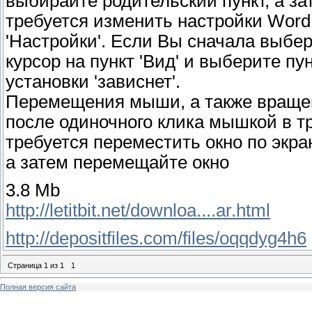
выбирайте родительский пункт, а з
требуется изменить настройки WordP
'Настройки'. Если Вы сначала выбер
курсор на пункт 'Вид' и выберите пу
установки 'зависнет'.
Перемещения мыши, а также враще
после одиночного клика мышкой в т
требуется переместить окно по экран
а затем перемещайте окно
3.8 Mb
http://letitbit.net/downloa....ar.html
http://depositfiles.com/files/oqqdyg4h6
Страница
1
из
1
1
Полная версия сайта