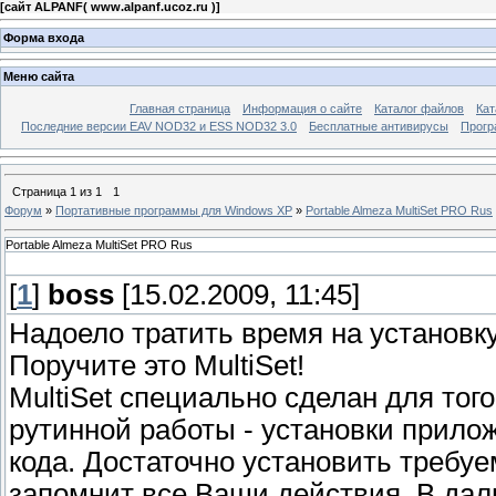
[
сайт ALPANF( www.alpanf.ucoz.ru )
]
Форма входа
Меню сайта
Главная страница
Информация о сайте
Каталог файлов
Кат
Последние версии EAV NOD32 и ESS NOD32 3.0
Бесплатные антивирусы
Прогр
Страница
1
из
1
1
Форум
»
Портативные программы для Windows XP
»
Portable Almeza MultiSet PRO Rus
Portable Almeza MultiSet PRO Rus
[
1
]
boss
[15.02.2009, 11:45]
Надоело тратить время на установк
Поручите это MultiSet!
MultiSet специально сделан для тог
рутинной работы - установки прилож
кода. Достаточно установить требуе
запомнит все Ваши действия. В даль