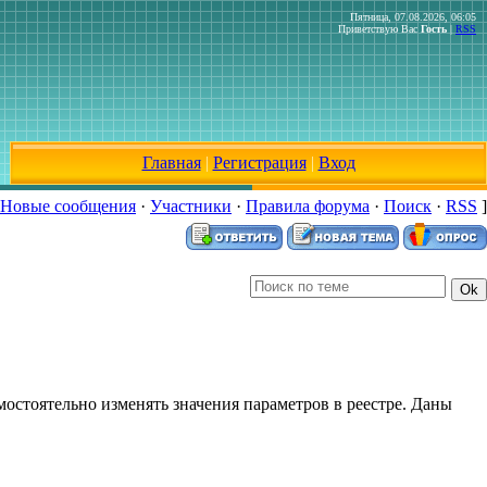
Пятница, 07.08.2026, 06:05
Приветствую Вас
Гость
|
RSS
Главная
|
Регистрация
|
Вход
Новые сообщения
·
Участники
·
Правила форума
·
Поиск
·
RSS
]
амостоятельно изменять значения параметров в реестре. Даны