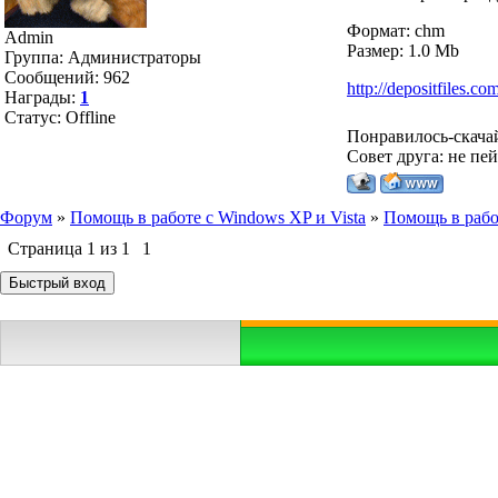
Формат: chm
Admin
Размер: 1.0 Мb
Группа: Администраторы
Сообщений:
962
http://depositfiles.co
Награды:
1
Статус:
Offline
Понравилось-скача
Совет друга: не пе
Форум
»
Помощь в работе с Windows XP и Vista
»
Помощь в рабо
Страница
1
из
1
1