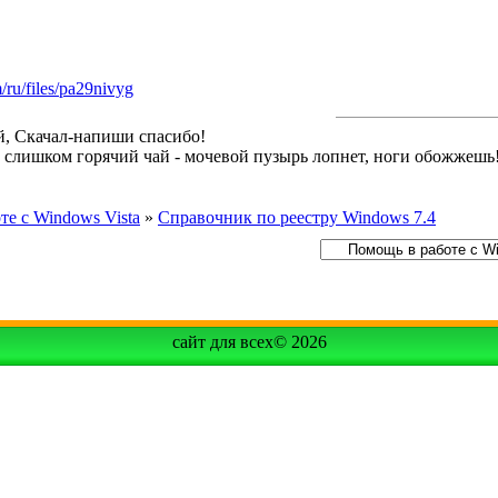
m/ru/files/pa29nivyg
й, Скачал-напиши спасибо!
й слишком горячий чай - мочевой пузырь лопнет, ноги обожжешь
те с Windows Vista
»
Справочник по реестру Windows 7.4
сайт для всех© 2026