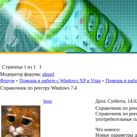
Страница
1
из
1
1
Модератор форума:
alpanf
Форум
»
Помощь в работе с Windows XP и Vista
»
Помощь в рабо
Справочник по реестру Windows 7.4
boss
Дата: Суббота, 14.0
Справочник по рее
Справочник по реес
употребительные п
Что нового:
Новые параметры д