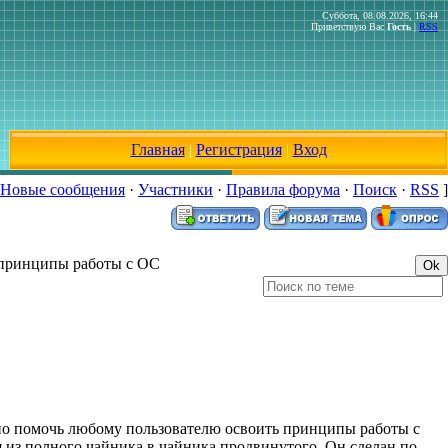
Суббота, 08.08.2026, 16:44
Приветствую Вас
Гость
|
RSS
Главная
|
Регистрация
|
Вход
Новые сообщения
·
Участники
·
Правила форума
·
Поиск
·
RSS
]
 принципы работы с ОС
ано помочь любому пользователю освоить принципы работы с
из полного чайника в чайника продвинутого. Он сделан по