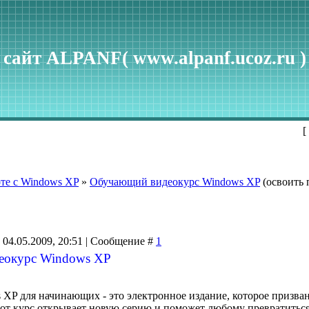
сайт ALPANF( www.alpanf.ucoz.ru )
[
те с Windows XP
»
Обучающий видеокурс Windows XP
(освоить
 04.05.2009, 20:51 | Сообщение #
1
еокурс Windows XP
 XP для начинающих - это электронное издание, которое призв
от курс открывает новую серию и поможет любому превратиться 