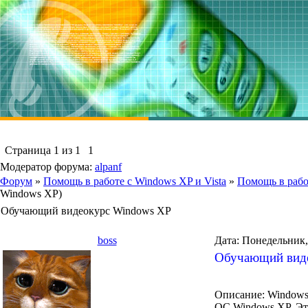
Страница
1
из
1
1
Модератор форума:
alpanf
Форум
»
Помощь в работе с Windows XP и Vista
»
Помощь в рабо
Windows XP)
Обучающий видеокурс Windows XP
boss
Дата: Понедельник,
Обучающий вид
Описание: Windows
ОС Windows XP. Эт