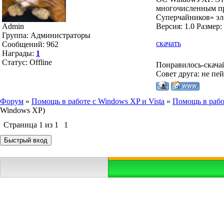
многочисленным про
Суперчайников» эл
Admin
Версия: 1.0 Размер
Группа: Администраторы
скачать
Сообщений:
962
Награды:
1
Статус:
Offline
Понравилось-скача
Совет друга: не пе
Форум
»
Помощь в работе с Windows XP и Vista
»
Помощь в рабо
Windows XP)
Страница
1
из
1
1