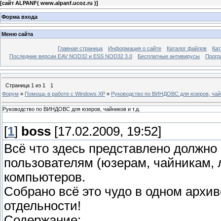
[
сайт ALPANF( www.alpanf.ucoz.ru )
]
Форма входа
Меню сайта
Главная страница
Информация о сайте
Каталог файлов
Кат
Последние версии EAV NOD32 и ESS NOD32 3.0
Бесплатные антивирусы
Прогр
Страница
1
из
1
1
Форум
»
Помощь в работе с Windows XP
»
Руководство по ВИНДОВС для юзеров, чайн
Руководство по ВИНДОВС для юзеров, чайников и т.д.
[
1
]
boss
[17.02.2009, 19:52]
Всё что здесь представлено должн
пользователям (юзерам, чайникам, 
компьютеров.
Собрано всё это чудо в одном архив
отдельности!
Содержание: