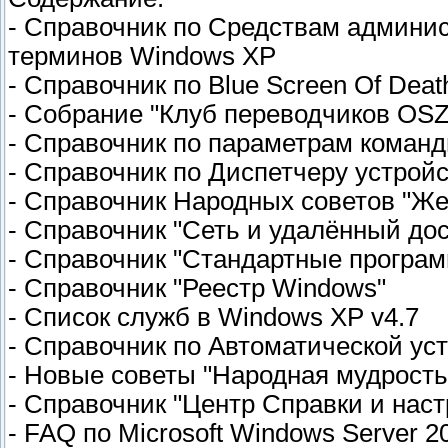
- Справочник по Cредствам админи
терминов Windows XP
- Справочник по Blue Screen Of Dea
- Собрание "Клуб переводчиков OSZo
- Справочник по параметрам команд
- Справочник по Диспетчеру устрой
- Справочник Народных советов "Же
- Справочник "Сеть и удалённый дос
- Справочник "Стандартные програ
- Справочник "Реестр Windows"
- Список служб в Windows XP v4.7
- Справочник по Автоматической ус
- Новые советы "Народная мудрость
- Справочник "Центр Справки и наст
- FAQ по Microsoft Windows Server 20