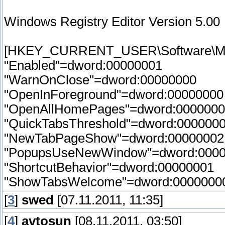
Windows Registry Editor Version 5.00
[HKEY_CURRENT_USER\Software\Micro
"Enabled"=dword:00000001
"WarnOnClose"=dword:00000000
"OpenInForeground"=dword:00000000
"OpenAllHomePages"=dword:000000
"QuickTabsThreshold"=dword:000000
"NewTabPageShow"=dword:00000002
"PopupsUseNewWindow"=dword:000
"ShortcutBehavior"=dword:00000001
"ShowTabsWelcome"=dword:0000000
[
3
]
swed
[07.11.2011, 11:35]
[
4
]
avtosun
[08.11.2011, 03:50]