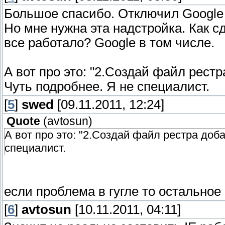
Большое спасибо. Отключил Google 
Но мне нужна эта надстройка. Как с
все работало? Google в том числе.
А вот про это: "2.Создай файл рестра
Чуть подробнее. Я не специалист.
[
5
]
swed
[09.11.2011, 12:24]
Quote
(
avtosun
)
А вот про это: "2.Создай файл рестра доба
специалист.
если проблема в гугле то остальное 
[
6
]
avtosun
[10.11.2011, 04:11]