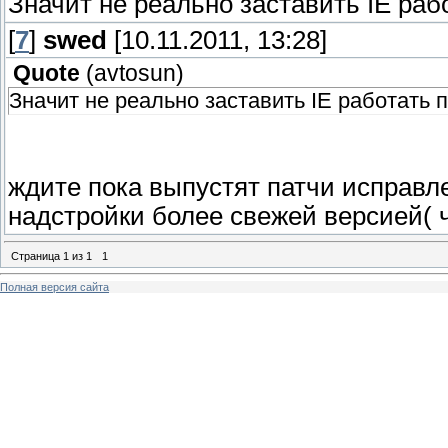
Значит не реально заставить IE раб
[
7
]
swed
[10.11.2011, 13:28]
Quote
(
avtosun
)
Значит не реально заставить IE работать 
ждите пока выпустят патчи исправл
надстройки более свежей версией( 
Страница
1
из
1
1
Полная версия сайта