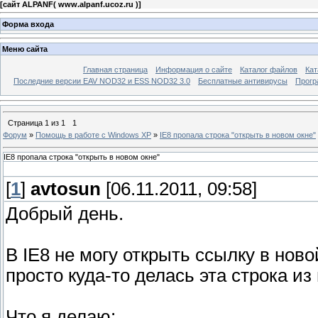
[
сайт ALPANF( www.alpanf.ucoz.ru )
]
Форма входа
Меню сайта
Главная страница
Информация о сайте
Каталог файлов
Кат
Последние версии EAV NOD32 и ESS NOD32 3.0
Бесплатные антивирусы
Прогр
Страница
1
из
1
1
Форум
»
Помощь в работе с Windows XP
»
IE8 пропала строка "открыть в новом окне"
IE8 пропала строка "открыть в новом окне"
[
1
]
avtosun
[06.11.2011, 09:58]
Добрый день.
В IE8 не могу открыть ссылку в ново
просто куда-то делась эта строка из
Что я делаю: