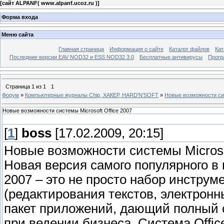
[
сайт ALPANF( www.alpanf.ucoz.ru )
]
Форма входа
Меню сайта
Главная страница
Информация о сайте
Каталог файлов
Кат
Последние версии EAV NOD32 и ESS NOD32 3.0
Бесплатные антивирусы
Прогр
Страница
1
из
1
1
Форум
»
Компьютерные журналы Chip, ХАКЕР, HARD'N'SOFT
»
Новые возможности сис
Новые возможности системы Microsoft Office 2007
[
1
]
boss
[17.02.2009, 20:15]
Новые возможности системы Microsof
Новая версия самого популярного в
2007 – это не просто набор инстру
(редактирования текстов, электронны
пакет приложений, дающий полный 
при ведении бизнеса. Система Offic