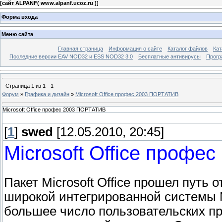
[
сайт ALPANF( www.alpanf.ucoz.ru )
]
Форма входа
Меню сайта
Главная страница
Информация о сайте
Каталог файлов
Кат
Последние версии EAV NOD32 и ESS NOD32 3.0
Бесплатные антивирусы
Прогр
Страница
1
из
1
1
Форум
»
Графика и дизайн
»
Microsoft Office профес 2003 ПОРТАТИВ
Microsoft Office профес 2003 ПОРТАТИВ
[
1
]
swed
[12.05.2010, 20:45]
Microsoft Office проф
Пакет Microsoft Office прошел путь
широкой интегрированной системы Mi
большее число пользовательских п