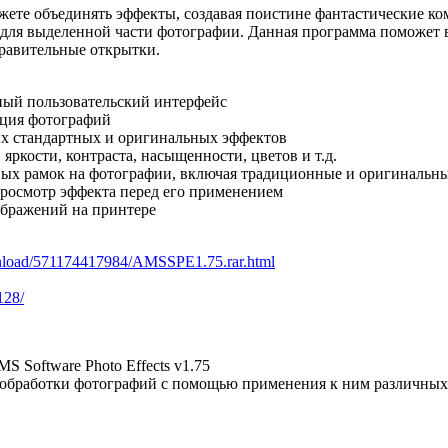
жете объединять эффекты, создавая поистине фантастические к
 для выделенной части фотографии. Данная программа поможет 
равительные открытки.
ый пользовательский интерфейс
ация фотографий
ых стандартных и оригинальных эффектов
 яркости, контраста, насыщенности, цветов и т.д.
ых рамок на фотографии, включая традиционные и оригинальн
осмотр эффекта перед его применением
ображений на принтере
download/571174417984/AMSSPE1.75.rar.html
128/
S Software Photo Effects v1.75
 обработки фотографий с помощью применения к ним различных