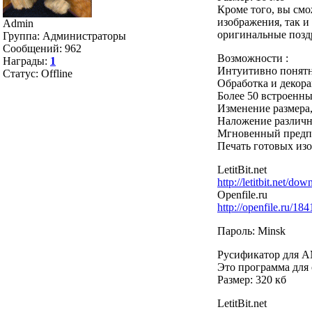
Кроме того, вы смо
изображения, так и
Admin
оригинальные позд
Группа: Администраторы
Сообщений:
962
Возможности :
Награды:
1
Интуитивно понятн
Статус:
Offline
Обработка и декор
Более 50 встроенн
Изменение размера,
Наложение различн
Мгновенный предпр
Печать готовых из
LetitBit.net
http://letitbit.net/
Оpenfile.ru
http://openfile.ru/184
Пароль: Minsk
Русификатор для AM
Это программа для
Размер: 320 кб
LetitBit.net