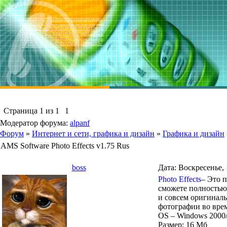
Страница
1
из
1
1
Модератор форума:
alpanf
Форум
»
Интернет и сети, графика и дизайн
»
Графика и дизайн
AMS Software Photo Effects v1.75 Rus
boss
Дата: Воскресенье, 
Photo Effects
– Это 
сможете полностью
и совсем оригиналь
фотографии во врем
OS – Windows 2000/
Размер: 16 Mб