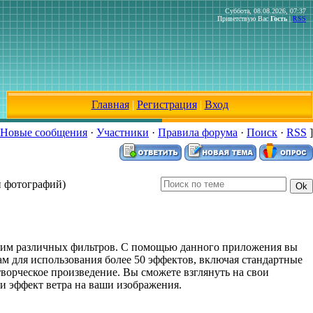
Суббота, 08.08.2026, 07:37
Приветствую Вас
Гость
|
RSS
Главная
|
Регистрация
|
Вход
Новые сообщения
·
Участники
·
Правила форума
·
Поиск
·
RSS
]
и фотографий)
ним различных фильтров. С помощью данного приложения вы
м для использования более 50 эффектов, включая стандартные
ворческое произведение. Вы сможете взглянуть на свои
ли эффект ветра на ваши изображения.