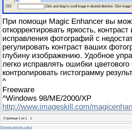
При помощи Magic Enhancer вы мож
откорректировать яркость, контраст
исправления фотографий с недоста
регулировать контраст ваших фотог
глубину изображению. Удобное упра
легко исправлять ошибки цветового
контролировать гистограмму результ
^
Freeware
^Windows 98/ME/2000/XP
http://www.imageskill.com/magicenha
Страница
1
из
1
1
Полная версия сайта