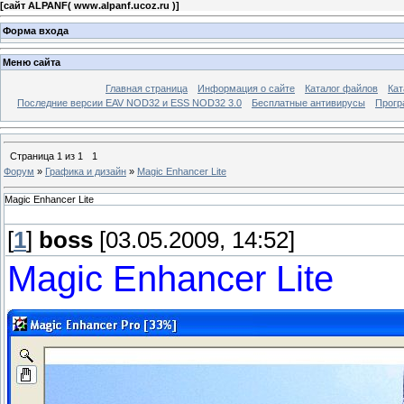
[
сайт ALPANF( www.alpanf.ucoz.ru )
]
Форма входа
Меню сайта
Главная страница
Информация о сайте
Каталог файлов
Кат
Последние версии EAV NOD32 и ESS NOD32 3.0
Бесплатные антивирусы
Прогр
Страница
1
из
1
1
Форум
»
Графика и дизайн
»
Magic Enhancer Lite
Magic Enhancer Lite
[
1
]
boss
[03.05.2009, 14:52]
Magic Enhancer Lite