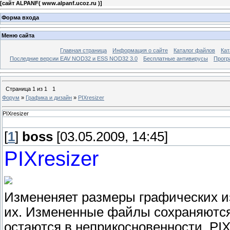
[
сайт ALPANF( www.alpanf.ucoz.ru )
]
Форма входа
Меню сайта
Главная страница
Информация о сайте
Каталог файлов
Кат
Последние версии EAV NOD32 и ESS NOD32 3.0
Бесплатные антивирусы
Прогр
Страница
1
из
1
1
Форум
»
Графика и дизайн
»
PIXresizer
PIXresizer
[
1
]
boss
[03.05.2009, 14:45]
PIXresizer
Измененяет размеры графических и
их. Измененные файлы сохраняются 
остаются в неприкосновенности. PI