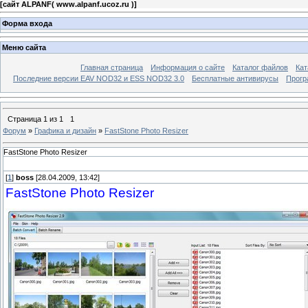
[
сайт ALPANF( www.alpanf.ucoz.ru )
]
Форма входа
Меню сайта
Главная страница
Информация о сайте
Каталог файлов
Кат
Последние версии EAV NOD32 и ESS NOD32 3.0
Бесплатные антивирусы
Прогр
Страница
1
из
1
1
Форум
»
Графика и дизайн
»
FastStone Photo Resizer
FastStone Photo Resizer
[
1
]
boss
[28.04.2009, 13:42]
FastStone Photo Resizer