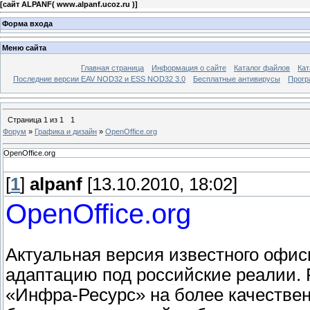
[
сайт ALPANF( www.alpanf.ucoz.ru )
]
Форма входа
Меню сайта
Главная страница
Информация о сайте
Каталог файлов
Кат
Последние версии EAV NOD32 и ESS NOD32 3.0
Бесплатные антивирусы
Прогр
Страница
1
из
1
1
Форум
»
Графика и дизайн
»
OpenOffice.org
OpenOffice.org
[
1
]
alpanf
[13.10.2010, 18:02]
OpenOffice.org
Актуальная версия известного офисн
адаптацию под российские реалии. 
«Инфра-Ресурс» на более качествен