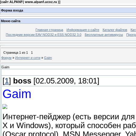
[
сайт ALPANF( www.alpanf.ucoz.ru )
]
Форма входа
Меню сайта
Главная страница
Информация о сайте
Каталог файлов
Кат
Последние версии EAV NOD32 и ESS NOD32 3.0
Бесплатные антивирусы
Прогр
Страница
1
из
1
1
Форум
»
Интернет и сети
»
Gaim
Gaim
[
1
]
boss
[02.05.2009, 18:01]
Gaim
Интернет-пейджер (есть версии для
X и Windows), который способен ра
(Oscar protocol), MSN Messenger, Ya