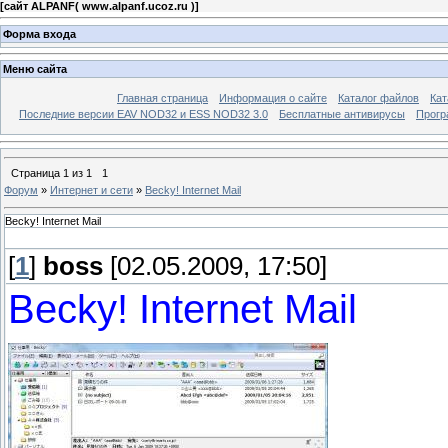
[
сайт ALPANF( www.alpanf.ucoz.ru )
]
Форма входа
Меню сайта
Главная страница
Информация о сайте
Каталог файлов
Кат
Последние версии EAV NOD32 и ESS NOD32 3.0
Бесплатные антивирусы
Прогр
Страница
1
из
1
1
Форум
»
Интернет и сети
»
Becky! Internet Mail
Becky! Internet Mail
[
1
]
boss
[02.05.2009, 17:50]
Becky! Internet Mail