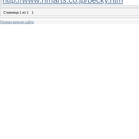
http://www.rimarts.co.jp/becky.htm
Страница
1
из
1
1
Полная версия сайта