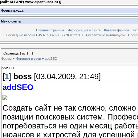
[
сайт ALPANF( www.alpanf.ucoz.ru )
]
Форма входа
Меню сайта
Главная страница
Информация о сайте
Каталог файлов
Кат
Последние версии EAV NOD32 и ESS NOD32 3.0
Бесплатные антивирусы
Прогр
Страница
1
из
1
1
Форум
»
Интернет и сети
»
addSEO
addSEO
[
1
]
boss
[03.04.2009, 21:49]
addSEO
Создать сайт не так сложно, сложно
позиции поисковых систем. Професс
потребоваться не один месяц работ
нюансов и хитростей для успешной 