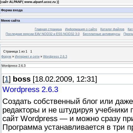
[
сайт ALPANF( www.alpanf.ucoz.ru )
]
Форма входа
Меню сайта
Главная страница
Информация о сайте
Каталог файлов
Кат
Последние версии EAV NOD32 и ESS NOD32 3.0
Бесплатные антивирусы
Прогр
Страница
1
из
1
1
Форум
»
Интернет и сети
»
Wordpress 2.6.3
Wordpress 2.6.3
[
1
]
boss
[18.02.2009, 12:31]
Wordpress 2.6.3
Создать собственный блог или даж
редакторы и не штудируя учебники 
сайт Wordpress — и можно сразу пр
Программа устанавливается в три 