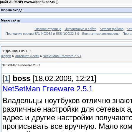
[
сайт ALPANF( www.alpanf.ucoz.ru )
]
Форма входа
Меню сайта
Главная страница
Информация о сайте
Каталог файлов
Кат
Последние версии EAV NOD32 и ESS NOD32 3.0
Бесплатные антивирусы
Прогр
Страница
1
из
1
1
Форум
»
Интернет и сети
»
NetSetMan Freeware 2.5.1
NetSetMan Freeware 2.5.1
[
1
]
boss
[18.02.2009, 12:21]
NetSetMan Freeware 2.5.1
Владельцы ноутбуков отлично знают
различные настройки для сетевых а
адрес и другие настройки получаютс
прописывать все вручную. Мало ком