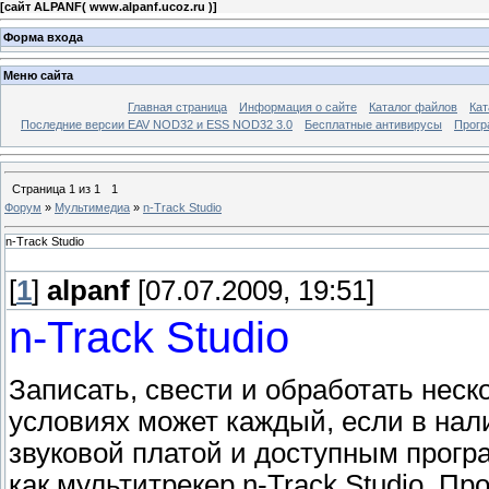
[
сайт ALPANF( www.alpanf.ucoz.ru )
]
Форма входа
Меню сайта
Главная страница
Информация о сайте
Каталог файлов
Кат
Последние версии EAV NOD32 и ESS NOD32 3.0
Бесплатные антивирусы
Прогр
Страница
1
из
1
1
Форум
»
Мультимедиа
»
n-Track Studio
n-Track Studio
[
1
]
alpanf
[07.07.2009, 19:51]
n-Track Studio
Записать, свести и обработать нес
условиях может каждый, если в нал
звуковой платой и доступным прог
как мультитрекер n-Track Studio. П