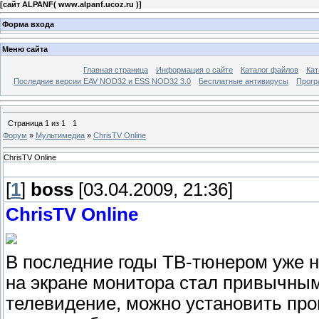
[
сайт ALPANF( www.alpanf.ucoz.ru )
]
Форма входа
Меню сайта
Главная страница
Информация о сайте
Каталог файлов
Кат
Последние версии EAV NOD32 и ESS NOD32 3.0
Бесплатные антивирусы
Прогр
Страница
1
из
1
1
Форум
»
Мультимедиа
»
ChrisTV Online
ChrisTV Online
[
1
]
boss
[03.04.2009, 21:36]
ChrisTV Online
В последние годы ТВ-тюнером уже н
на экране монитора стал привычным
телевидение, можно установить про